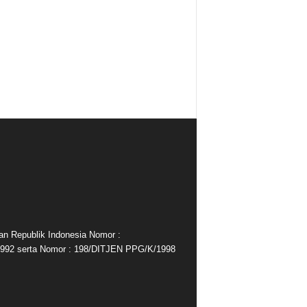
an Republik Indonesia Nomor :
992 serta Nomor : 198/DITJEN PPG/K/1998