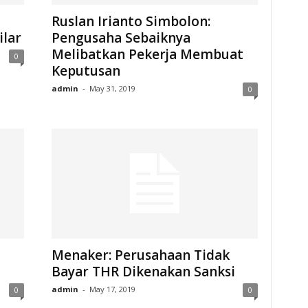
Ruslan Irianto Simbolon:
lar
Pengusaha Sebaiknya
Melibatkan Pekerja Membuat
0
Keputusan
admin
-
May 31, 2019
0
Menaker: Perusahaan Tidak
Bayar THR Dikenakan Sanksi
admin
-
May 17, 2019
0
0