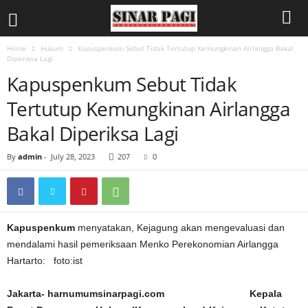
Home
Hukum
Kapuspenkum Sebut Tidak Tertutup Kemungkinan Airlangga Bakal
Diperiksa Lagi
Kapuspenkum Sebut Tidak
Tertutup Kemungkinan Airlangga
Bakal Diperiksa Lagi
By
admin
-
July 28, 2023
207
0
Kapuspenkum
menyatakan, Kejagung akan mengevaluasi dan
mendalami hasil pemeriksaan Menko Perekonomian Airlangga
Hartarto: foto:ist
Jakarta- harnumumsinarpagi.com Kepala