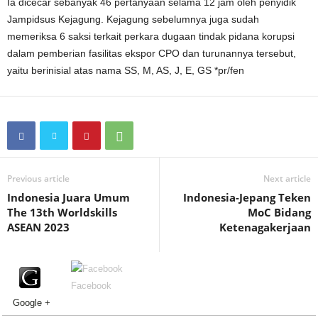
Ia dicecar sebanyak 46 pertanyaan selama 12 jam oleh penyidik
Jampidsus Kejagung. Kejagung sebelumnya juga sudah
memeriksa 6 saksi terkait perkara dugaan tindak pidana korupsi
dalam pemberian fasilitas ekspor CPO dan turunannya tersebut,
yaitu berinisial atas nama SS, M, AS, J, E, GS *pr/fen
Previous article
Next article
Indonesia Juara Umum
Indonesia-Jepang Teken
The 13th Worldskills
MoC Bidang
ASEAN 2023
Ketenagakerjaan
Facebook
Google +