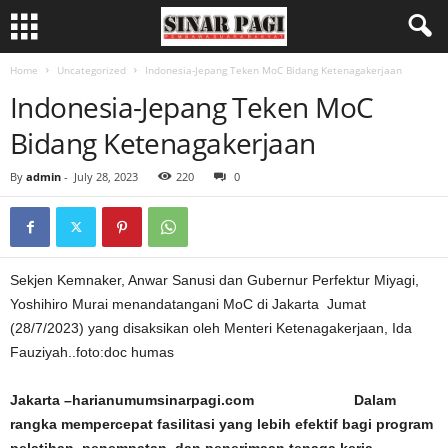
Home
Uncategorized
Indonesia-Jepang Teken MoC Bidang Ketenagakerjaan
Indonesia-Jepang Teken MoC
Bidang Ketenagakerjaan
By
admin
-
July 28, 2023
220
0
Sekjen Kemnaker, Anwar Sanusi dan Gubernur Perfektur Miyagi,
Yoshihiro Murai menandatangani MoC di Jakarta Jumat
(28/7/2023) yang disaksikan oleh Menteri Ketenagakerjaan, Ida
Fauziyah..foto:doc humas
Jakarta –harianumumsinarpagi.com Dalam
rangka mempercepat fasilitasi yang lebih efektif bagi program