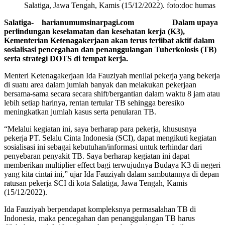
Salatiga, Jawa Tengah, Kamis (15/12/2022). foto:doc humas
Salatiga- harianumumsinarpagi.com Dalam upaya
perlindungan keselamatan dan kesehatan kerja (K3),
Kementerian Ketenagakerjaan akan terus terlibat aktif dalam
sosialisasi pencegahan dan penanggulangan Tuberkolosis (TB)
serta strategi DOTS di tempat kerja.
Menteri Ketenagakerjaan Ida Fauziyah menilai pekerja yang bekerja
di suatu area dalam jumlah banyak dan melakukan pekerjaan
bersama-sama secara secara shift/bergantian dalam waktu 8 jam atau
lebih setiap harinya, rentan tertular TB sehingga beresiko
meningkatkan jumlah kasus serta penularan TB.
“Melalui kegiatan ini, saya berharap para pekerja, khususnya
pekerja PT. Selalu Cinta Indonesia (SCI), dapat mengikuti kegiatan
sosialisasi ini sebagai kebutuhan/informasi untuk terhindar dari
penyebaran penyakit TB. Saya berharap kegiatan ini dapat
memberikan multiplier effect bagi terwujudnya Budaya K3 di negeri
yang kita cintai ini,” ujar Ida Fauziyah dalam sambutannya di depan
ratusan pekerja SCI di kota Salatiga, Jawa Tengah, Kamis
(15/12/2022).
Ida Fauziyah berpendapat kompleksnya permasalahan TB di
Indonesia, maka pencegahan dan penanggulangan TB harus