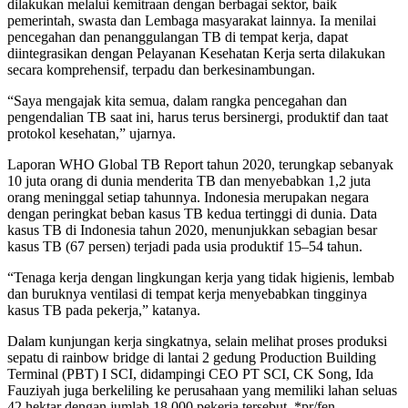
dilakukan melalui kemitraan dengan berbagai sektor, baik
pemerintah, swasta dan Lembaga masyarakat lainnya. Ia menilai
pencegahan dan penanggulangan TB di tempat kerja, dapat
diintegrasikan dengan Pelayanan Kesehatan Kerja serta dilakukan
secara komprehensif, terpadu dan berkesinambungan.
“Saya mengajak kita semua, dalam rangka pencegahan dan
pengendalian TB saat ini, harus terus bersinergi, produktif dan taat
protokol kesehatan,” ujarnya.
Laporan WHO Global TB Report tahun 2020, terungkap sebanyak
10 juta orang di dunia menderita TB dan menyebabkan 1,2 juta
orang meninggal setiap tahunnya. Indonesia merupakan negara
dengan peringkat beban kasus TB kedua tertinggi di dunia. Data
kasus TB di Indonesia tahun 2020, menunjukkan sebagian besar
kasus TB (67 persen) terjadi pada usia produktif 15–54 tahun.
“Tenaga kerja dengan lingkungan kerja yang tidak higienis, lembab
dan buruknya ventilasi di tempat kerja menyebabkan tingginya
kasus TB pada pekerja,” katanya.
Dalam kunjungan kerja singkatnya, selain melihat proses produksi
sepatu di rainbow bridge di lantai 2 gedung Production Building
Terminal (PBT) I SCI, didampingi CEO PT SCI, CK Song, Ida
Fauziyah juga berkeliling ke perusahaan yang memiliki lahan seluas
42 hektar dengan jumlah 18.000 pekerja tersebut. *pr/fen