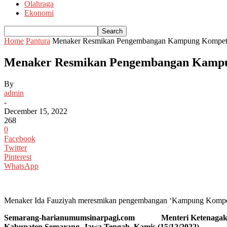
Olahraga
Ekonomi
Home
Pantura
Menaker Resmikan Pengembangan Kampung Kompeten
Menaker Resmikan Pengembangan Kampun
By
admin
-
December 15, 2022
268
0
Facebook
Twitter
Pinterest
WhatsApp
Menaker Ida Fauziyah meresmikan pengembangan ‘Kampung Kompete
Semarang-harianumumsinarpagi.com Menteri Ketenagakerjaa
Kabupaten Semarang, Jawa Tengah, Kamis (15/12/2022).