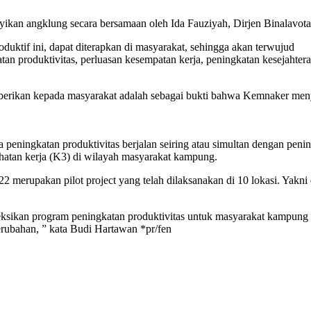
ikan angklung secara bersamaan oleh Ida Fauziyah, Dirjen Binalavot
if ini, dapat diterapkan di masyarakat, sehingga akan terwujud
atan produktivitas, perluasan kesempatan kerja, peningkatan kesejahte
kan kepada masyarakat adalah sebagai bukti bahwa Kemnaker menyadar
peningkatan produktivitas berjalan seiring atau simultan dengan pe
hatan kerja (K3) di wilayah masyarakat kampung.
merupakan pilot project yang telah dilaksanakan di 10 lokasi. Yakn
.
sikan program peningkatan produktivitas untuk masyarakat kampung be
ubahan, ” kata Budi Hartawan *pr/fen