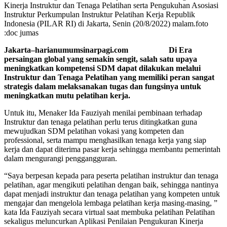
Kinerja Instruktur dan Tenaga Pelatihan serta Pengukuhan Asosiasi
Instruktur Perkumpulan Instruktur Pelatihan Kerja Republik
Indonesia (PILAR RI) di Jakarta, Senin (20/8/2022) malam.foto
:doc jumas
Jakarta–harianumumsinarpagi.com Di Era
persaingan global yang semakin sengit, salah satu upaya
meningkatkan kompetensi SDM dapat dilakukan melalui
Instruktur dan Tenaga Pelatihan yang memiliki peran sangat
strategis dalam melaksanakan tugas dan fungsinya untuk
meningkatkan mutu pelatihan kerja.
Untuk itu, Menaker Ida Fauziyah menilai pembinaan terhadap
Instruktur dan tenaga pelatihan perlu terus ditingkatkan guna
mewujudkan SDM pelatihan vokasi yang kompeten dan
professional, serta mampu menghasilkan tenaga kerja yang siap
kerja dan dapat diterima pasar kerja sehingga membantu pemerintah
dalam mengurangi penggangguran.
“Saya berpesan kepada para peserta pelatihan instruktur dan tenaga
pelatihan, agar mengikuti pelatihan dengan baik, sehingga nantinya
dapat menjadi instruktur dan tenaga pelatihan yang kompeten untuk
mengajar dan mengelola lembaga pelatihan kerja masing-masing, ”
kata Ida Fauziyah secara virtual saat membuka pelatihan Pelatihan
sekaligus meluncurkan Aplikasi Penilaian Pengukuran Kinerja