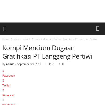
a
r
i
a
n
U
m
u
Home
Uncategorized
Kompi Mencium Dugaan Gratifikasi PT Langgeng Pertiwi
m
Kompi Mencium Dugaan
S
i
Gratifikasi PT Langgeng Pertiwi
n
a
By
admin
-
September 29, 2017
1165
0
r
p
Facebook
a
g
Twitter
i
Pinterest