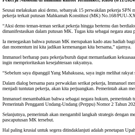
Seusai melakukan aksi demo, sebanyak 15 perwakilan pekerja SPN m
pekerja terkait putusan Mahkamah Konstitusi (MK) No.168/PUU-XXI
“Aksi demo teman-teman serikat pekerja hingga bertemu dan berdia
dimanifestasikan dalam putusan MK. Tugas kita sebagai negara ata
Ia menegaskan bahwa putusan MK merupakan kado atau hadiah bagi
dan momentum ini kita jadikan kemenangan kita bersama,” ujarnya.
Immanuel berharap para pekerja/buruh dapat memanfaatkan kekuasaan 
ingin memprioritaskan kesejahteraan rakyatnya.
“Sebelum saya dipanggil Yang Mahakuasa, saya ingin melihat rakyat s
Dalam dialog bersama para perwakilan serikat pekerja, Immanuel me
menjadi tuntutan pekerja, akan kita perjuangkan. Pemerintah akan 
Immanuel menambahkan bahwa sebagai negara hukum, pemerintah tu
Pemerintah Pengganti Undang-Undang (Perppu) Nomor 2 Tahun 2022 
Selanjutnya, pemerintah akan mengambil langkah strategis dengan mel
pascaputusan MK tersebut.
Hal paling krusial untuk segera ditindaklanjuti adalah penetapan U