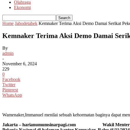
Olahraga
Ekonomi
Home
Jabodetabek
Kemnaker Terima Aksi Demo Damai Serikat Peke
Kemnaker Terima Aksi Demo Damai Serik
By
admin
-
November 6, 2024
229
0
Facebook
Twitter
Pinterest
WhatsApp
Wamenaker,Immanuel menilai sebuah kehormatan baginya dapat men
Jakarta – harianumumsinarpagi.com Wakil Menteri Ketenag
Pekerja Nasional di halaman kantor Kemnaker, Rabu (6/11/2024