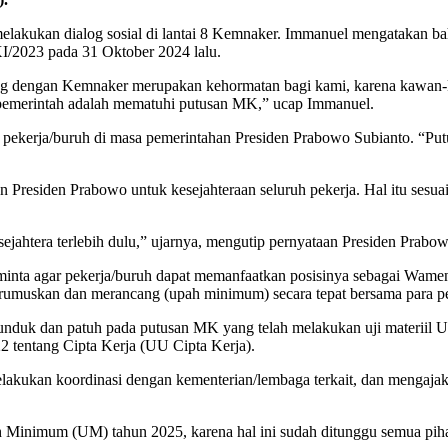
elakukan dialog sosial di lantai 8 Kemnaker. Immanuel mengatakan b
/2023 pada 31 Oktober 2024 lalu.
log dengan Kemnaker merupakan kehormatan bagi kami, karena kawan-k
u pemerintah adalah mematuhi putusan MK,” ucap Immanuel.
 pekerja/buruh di masa pemerintahan Presiden Prabowo Subianto. “P
Presiden Prabowo untuk kesejahteraan seluruh pekerja. Hal itu sesuai
ejahtera terlebih dulu,” ujarnya, mengutip pernyataan Presiden Prabo
minta agar pekerja/buruh dapat memanfaatkan posisinya sebagai Wame
merumuskan dan merancang (upah minimum) secara tepat bersama para 
nduk dan patuh pada putusan MK yang telah melakukan uji materiil 
tentang Cipta Kerja (UU Cipta Kerja).
akukan koordinasi dengan kementerian/lembaga terkait, dan mengajak s
pah Minimum (UM) tahun 2025, karena hal ini sudah ditunggu semua pih