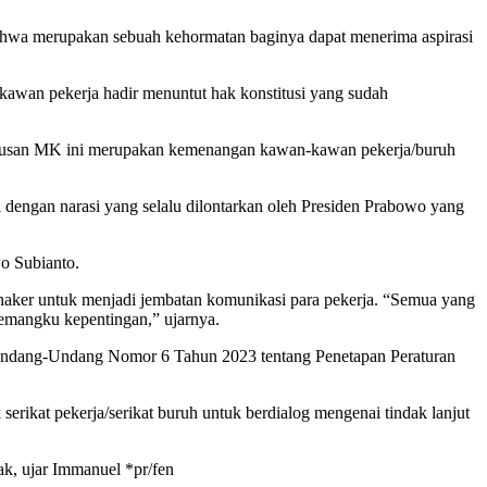
ahwa merupakan sebuah kehormatan baginya dapat menerima aspirasi
awan pekerja hadir menuntut hak konstitusi yang sudah
utusan MK ini merupakan kemenangan kawan-kawan pekerja/buruh
 dengan narasi yang selalu dilontarkan oleh Presiden Prabowo yang
wo Subianto.
naker untuk menjadi jembatan komunikasi para pekerja. “Semua yang
pemangku kepentingan,” ujarnya.
Undang-Undang Nomor 6 Tahun 2023 tentang Penetapan Peraturan
erikat pekerja/serikat buruh untuk berdialog mengenai tindak lanjut
ak, ujar Immanuel *pr/fen