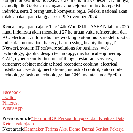
kompetitor WorldSkills ASEAN akan diikuti 237 peserta. Nantinya,
akan dipilih 3 terbaik masing-masing kejuruan untuk kompetisi
individu, serta 2 orang untuk kompetisi regu. Seleksi nasional akan
dilaksanakan pada tanggal 5 s.d 9 November 2024.
Rencananya, pada ajang The 14th WorldSkills ASEAN tahun 2025
nanti Indonesia akan mengikuti 27 kejuruan yaitu refrigeration dan
AC; electronic; information networking; autonomous model robotic;
industrial automation; bakery; hairdressing; beauty therapy; IT
Network system; IT software solutions for business; web
technology; graphic design technology; mechanical engineering
CAD; cyber security; internet of things; restaurant services;
carpentry; cabinet making; hotel reception; cooking; electrical
installation; welding; mechatronic; industrial control; automobile
technology; fashion technology; dan CNC maintenance.*pr/fen
Facebook
Twitter
Pinterest
WhatsApp
Previous article
*Forum SDK Perkuat Integrasi dan Kualitas Data
Ketenagakerjaan
Next article
Kemnaker Terima Aksi Demo Damai Serikat Pekerja