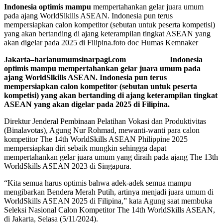
Indonesia optimis mampu
mempertahankan gelar juara umum
pada ajang WorldSlkills ASEAN. Indonesia pun terus
mempersiapkan calon kompetitor (sebutan untuk peserta kompetisi)
yang akan bertanding di ajang keterampilan tingkat ASEAN yang
akan digelar pada 2025 di Filipina.foto doc Humas Kemnaker
Jakarta–harianumumsinarpagi.com Indonesia
optimis mampu mempertahankan gelar juara umum pada
ajang WorldSlkills ASEAN. Indonesia pun terus
mempersiapkan calon kompetitor (sebutan untuk peserta
kompetisi) yang akan bertanding di ajang keterampilan tingkat
ASEAN yang akan digelar pada 2025 di Filipina.
Direktur Jenderal Pembinaan Pelatihan Vokasi dan Produktivitas
(Binalavotas), Agung Nur Rohmad, mewanti-wanti para calon
kompetitor The 14th WorldSkills ASEAN Philippine 2025
mempersiapkan diri sebaik mungkin sehingga dapat
mempertahankan gelar juara umum yang diraih pada ajang The 13th
WorldSkills ASEAN 2023 di Singapura.
“Kita semua harus optimis bahwa adek-adek semua mampu
mengibarkan Bendera Merah Putih, artinya menjadi juara umum di
WorldSkills ASEAN 2025 di Filipina,” kata Agung saat membuka
Seleksi Nasional Calon Kompetitor The 14th WorldSkills ASEAN,
di Jakarta, Selasa (5/11/2024).