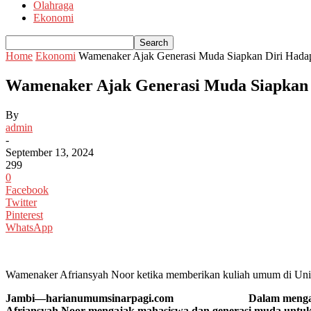
Olahraga
Ekonomi
Home
Ekonomi
Wamenaker Ajak Generasi Muda Siapkan Diri Hadap
Wamenaker Ajak Generasi Muda Siapkan 
By
admin
-
September 13, 2024
299
0
Facebook
Twitter
Pinterest
WhatsApp
Wamenaker Afriansyah Noor ketika memberikan kuliah umum di Univ
Jambi—harianumumsinarpagi.com Dalam mengambil langkah
Afriansyah Noor mengajak mahasiswa dan generasi muda untuk