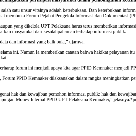
ah satu unsur vitalnya adalah keterbukaan. Dan keterbukaan informas
 saat membuka Forum Pejabat Pengelola Informasi dan Dokumentasi (PPI
upun yang dikelola UPT Pelaksana harus terus memberikan informas
darkan masyarakat dari kesalahpahaman terhadap informasi publik.
data dan informasi yang baik pula,” ujarnya.
ma ini. Namun Ia memberikan catatan bahwa hakikat pelayanan itu ber
kat.
rharap forum ini menjadi upaya kita agar PPID Kemnaker menjadi PPI
 Forum PPID Kemnaker dilaksanakan dalam rangka meningkatkan pema
.
genai hak dan kewajiban pemohon informasi publik; hak dan kewajiban
ampingan Monev Internal PPID UPT Pelaksana Kemnaker,” jelasnya.*pr