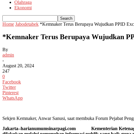
Olahraga
Ekonomi
Home
Jabodetabek
*Kemnaker Terus Berupaya Wujudkan PPID Exce
*Kemnaker Terus Berupaya Wujudkan PP
By
admin
-
August 20, 2024
247
0
Facebook
Twitter
Pinterest
WhatsApp
Sekjen Kemnaker, Anwar Sanusi, saat membuka Forum Pejabat Pengel
Jakarta–harianumumsinarpagi.com Kementerian Ketenagakerja
dilakukan melalui pemenuhan informasi publik yang baik guna