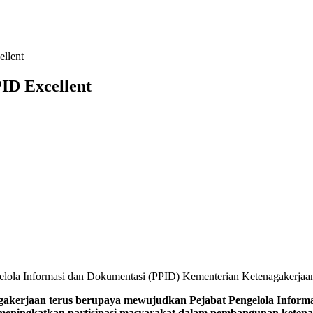
llent
ID Excellent
ola Informasi dan Dokumentasi (PPID) Kementerian Ketenagakerjaan,
an terus berupaya mewujudkan Pejabat Pengelola Informasi d
 meningkatkan partisipasi masyarakat dalam pembangunan ketena