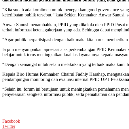
“Kita sudah ada komitmen untuk menegakkan good governance yang sal
keterlibatan publik tersebut,” kata Sekjen Kemnaker, Anwar Sanusi,
Anwar Sanusi menambahkan, PPID yang dikelola oleh PPID Pusat ma
terkait informasi ketenagakerjaan yang ada. Sehingga dapat menghin
“Agar publik berpartisipasi dengan baik maka kita harus memberikan 
Ia pun menyampaikan apresiasi atas perkembangan PPID Kemnaker sela
belajar untuk terus meningkatkan kualitas layanannya kepada masyara
“Dengan semangat untuk selalu melakukan yang terbaik maka kami be
Kepala Biro Humas Kemnaker, Chairul Fadhly Harahap, mengatakan,
pendampingan monitoring dan evaluasi internal PPID UPT Pelaksana
“Selain itu, forum ini bertujuan untuk meningkatkan pemahaman men
penyelesaian sengketa informasi publik; serta pemahaman dan pend
Facebook
Twitter