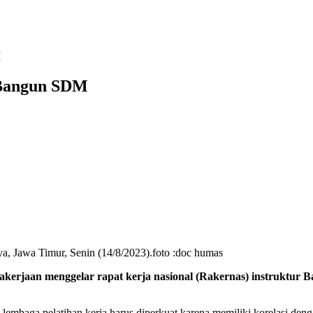
M
 Bangun SDM
, Jawa Timur, Senin (14/8/2023).foto :doc humas
an menggelar rapat kerja nasional (Rakernas) instruktur Bal
 lembaga pelatihan kerja harus diperkuat karena memiliki korelasi