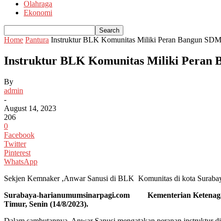
Olahraga
Ekonomi
Home
Pantura
Instruktur BLK Komunitas Miliki Peran Bangun SD
Instruktur BLK Komunitas Miliki Peran
By
admin
-
August 14, 2023
206
0
Facebook
Twitter
Pinterest
WhatsApp
Sekjen Kemnaker ,Anwar Sanusi di BLK Komunitas di kota Surabaya
Surabaya-harianumumsinarpagi.com Kementerian Ketenagakerja
Timur, Senin (14/8/2023).
Dalam sambutannya, Anwar Sanusi mengatakan peranan instruktur di