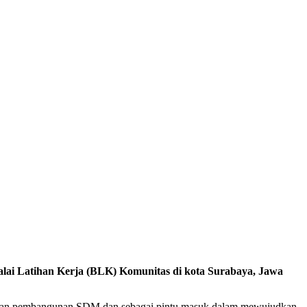
ai Latihan Kerja (BLK) Komunitas di kota Surabaya, Jawa
 dengan pembangunan SDM dan sebagai pintu masuk dalam mewujudkan