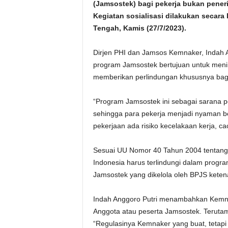
(Jamsostek) bagi pekerja bukan peneri
Kegiatan sosialisasi dilakukan secara
Tengah, Kamis (27/7/2023).
Dirjen PHI dan Jamsos Kemnaker, Indah A
program Jamsostek bertujuan untuk me
memberikan perlindungan khususnya bagi 
“Program Jamsostek ini sebagai sarana p
sehingga para pekerja menjadi nyaman bek
pekerjaan ada risiko kecelakaan kerja, caca
Sesuai UU Nomor 40 Tahun 2004 tentang S
Indonesia harus terlindungi dalam progr
Jamsostek yang dikelola oleh BPJS keten
Indah Anggoro Putri menambahkan Kemnak
Anggota atau peserta Jamsostek. Teruta
“Regulasinya Kemnaker yang buat, tetapi