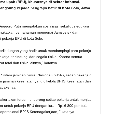
ma upah (BPU), khususnya di sektor informal.
 langsung kepada pengrajin batik di Kota Solo, Jawa
nggoro Putri mengatakan sosialisasi sekaligus edukasi
ningkatkan pemahaman mengenai Jamsostek dan
pekerja BPU di kota Solo.
erlindungan yang hadir untuk mendampingi para pekerja
erja, terlindungi dari segala risiko. Karena semua
t total dan risiko lainnya,” katanya.
istem jaminan Sosial Nasional (SJSN), setiap pekerja di
am jaminan kesehatan yang dikelola BPJS Kesehatan dan
agakerjaan.
er akan terus mendorong setiap pekerja untuk menjadi
ma untuk pekerja BPU dengan iuran Rp16.800 per bulan.
 operasional BPJS Ketenagakerjaan, ” katanya.