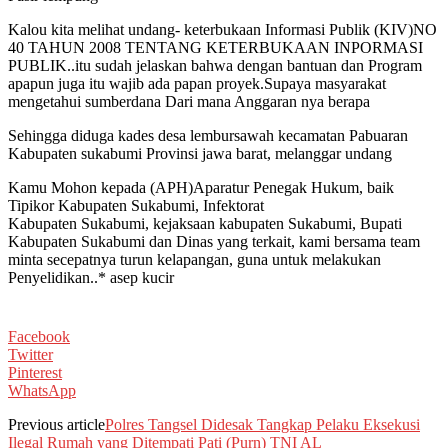
Kalou kita melihat undang- keterbukaan Informasi Publik (KIV)NO
40 TAHUN 2008 TENTANG KETERBUKAAN INPORMASI
PUBLIK..itu sudah jelaskan bahwa dengan bantuan dan Program
apapun juga itu wajib ada papan proyek.Supaya masyarakat
mengetahui sumberdana Dari mana Anggaran nya berapa
Sehingga diduga kades desa lembursawah kecamatan Pabuaran
Kabupaten sukabumi Provinsi jawa barat, melanggar undang
Kamu Mohon kepada (APH)Aparatur Penegak Hukum, baik
Tipikor Kabupaten Sukabumi, Infektorat
Kabupaten Sukabumi, kejaksaan kabupaten Sukabumi, Bupati
Kabupaten Sukabumi dan Dinas yang terkait, kami bersama team
minta secepatnya turun kelapangan, guna untuk melakukan
Penyelidikan..* asep kucir
Facebook
Twitter
Pinterest
WhatsApp
Previous article
Polres Tangsel Didesak Tangkap Pelaku Eksekusi
Ilegal Rumah yang Ditempati Pati (Purn) TNI AL