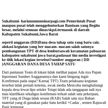
Sukabumi- harianumumsinarpagi.com Pemerintah Pusat
maupun pusat telah menggelontorkan Bantuan yang Begitu
besar, melalui semuan dinas/skpd.termasuk di daerah
Kabupaten Sukabumi,Jawa Barat
seperti anggaran (DD)Dana desa tahap satu yang baru cair,
alokasi kegiatan yang ber macam- macam salah satunya
pembangunan TPT di desa lembursawah kecamatan pabuaran
kabupaten sukabumi jawa barat,padasaat tim media investigasi
ke titik lokasi kegian tersebut?sumber anggaran ( DD
)ANGGARAN DANA DESA TAHAP SATU
Dari pantauan Team di lokasi tidak melihat papan Ada nya Papan
Inpormasi Sumber Anggarannya dan kami bingung ingin
Konfirmasi pada siapa? Karna( TPT) Team pelaksana kegiatan
tersebut tidak pernah ketemu, awak media Mencoba menghubungi
kepala desa lewat tlpn seluler Tetapi tidak ada tanggapan tadi nya
mau klarifikasi sekaligus konfirmasi terkait salah satu pekerjaan,
TPT yang di Duga tidak sesuai (RAB) Salah satu nya Bahan
material yang di gunakan pake batu kerikil +Cadas , semen Rajawali
Pasir lempung