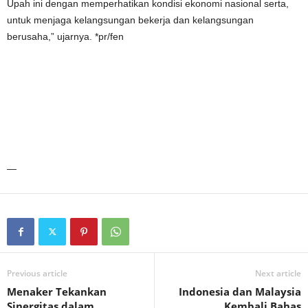
Upah ini dengan memperhatikan kondisi ekonomi nasional serta,
untuk menjaga kelangsungan bekerja dan kelangsungan
berusaha,” ujarnya. *pr/fen
—
Previous article
Next article
Menaker Tekankan
Indonesia dan Malaysia
Sinergitas dalam
Kembali Bahas