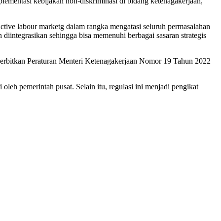
lementasi kebijakan non-diskriminasi di bidang ketenagakerjaan,
ctive labour marketg dalam rangka mengatasi seluruh permasalahan
 diintegrasikan sehingga bisa memenuhi berbagai sasaran strategis
nerbitkan Peraturan Menteri Ketenagakerjaan Nomor 19 Tahun 2022
leh pemerintah pusat. Selain itu, regulasi ini menjadi pengikat