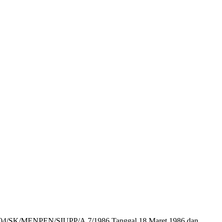
r : 104/SK/MENPEN/SIUPP/A.7/1986 Tanggal 18 Maret 1986 dan