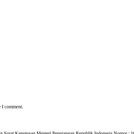
e I comment.
) dan Surat Keputusan Menteri Penerangan Republik Indonesia Nomo