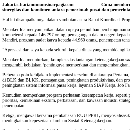
Jakarta–harianumumsinarpagi.com Guna mendorong percepa
sinergitas dan komitmen antara pemerintah pusat dan pemerin
Hal ini disampaikannya dalam sambutan acara Rapat Koordinasi Prog
Menaker Ida menyampaikan dalam upaya pemulihan pembangunan sektor
kompetensi kepada 146.797 orang, pemagangan dalam negeri kepada 4
Mandiri, program padat karya kepada 44.960 orang, penempatan tena
“Apresiasi dari saya kepada seluruh kepala dinas yang membidangi k
Menaker Ida menuturkan, kompleksitas tantangan ketenagakerjaan saa
mengambil kebijakan ‘pentingnya memperkuat dan mengembangkan A
Beberapa poin kebijakan implementasi tersebut di antaranya Pertama,
di BLK dan BLKK, pemagangan, peningkatan produktivitas, dan prog
peningkatan sistem informasi pasar kerja, layanan SIAP Kerja, Job Fai
Kemudian memperkuat program perluasan kesempatan kerja, seperti pa
prioritas, kemiskinan ekstrim, perbatasan, dan kawasan industri stra
penempatan.
Ketiga, mengawal bersama pembahasan RUU PPRT, menyosialisasikan 
meningkatkan kepesertaan Jaminan Sosial Ketenagakerjaan.