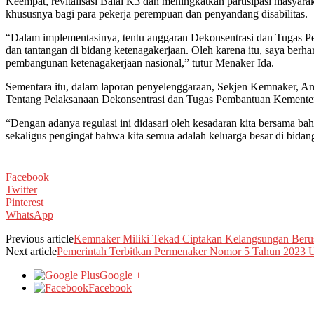
Keempat, revitalisasi Balai K3 dan meningkatkan partisipasi masyar
khususnya bagi para pekerja perempuan dan penyandang disabilitas.
“Dalam implementasinya, tentu anggaran Dekonsentrasi dan Tugas Pe
dan tantangan di bidang ketenagakerjaan. Oleh karena itu, saya berh
pembangunan ketenagakerjaan nasional,” tutur Menaker Ida.
Sementara itu, dalam laporan penyelenggaraan, Sekjen Kemnaker, 
Tentang Pelaksanaan Dekonsentrasi dan Tugas Pembantuan Kemente
“Dengan adanya regulasi ini didasari oleh kesadaran kita bersama bah
sekaligus pengingat bahwa kita semua adalah keluarga besar di bida
Facebook
Twitter
Pinterest
WhatsApp
Previous article
Kemnaker Miliki Tekad Ciptakan Kelangsungan Beru
Next article
Pemerintah Terbitkan Permenaker Nomor 5 Tahun 2023
Google +
Facebook