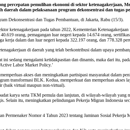
tan pemulihan ekonomi di sektor ketenagakerjaan, Menter
tah daerah dalam pelaksanaan program dekonsentrasi dan tugas 
ram Dekonsentrasi dan Tugas Pembantuan, di Jakarta, Rabu (15/3).
 ketenagakerjaan pada tahun 2022, Kementerian Ketenagakerjaan tela
0.619 orang, pemagangan luar negeri kepada 14.674 orang, sertifikas
ga kerja dalam dan luar negeri kepada 322.197 orang, dan 778.328 pe
etenagakerjaan di daerah yang telah berkontribusi dalam upaya pemba
t ini sedang mengalami ketidakpastian dan dinamis, maka dari itu, pa
ctive Labor Market Policy.’
 memperluas akses dan meningkatkan partisipasi masyarakat dalam penin
ram transformasi BLK. Kedua, memperkuat dan memperluas akses layan
r (baik virtual maupun non-virtual).
dat karya serta TKM pemula dan lanjutan, di wilayah-wilayah yang me
tegis. Selain itu, meningkatkan pelindungan Pekerja Migran Indonesia s
Permenaker Nomor 4 Tahun 2023 tentang Jaminan Sosial Pekerja Migra