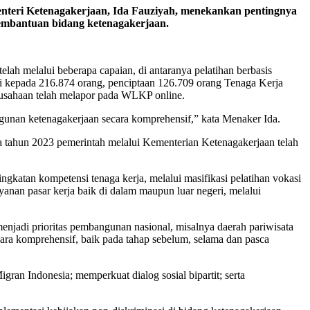
i Ketenagakerjaan, Ida Fauziyah, menekankan pentingnya
pembantuan bidang ketenagakerjaan.
h melalui beberapa capaian, di antaranya pelatihan berbasis
i kepada 216.874 orang, penciptaan 126.709 orang Tenaga Kerja
rusahaan telah melapor pada WLKP online.
ngunan ketenagakerjaan secara komprehensif,” kata Menaker Ida.
da tahun 2023 pemerintah melalui Kementerian Ketenagakerjaan telah
gkatan kompetensi tenaga kerja, melalui masifikasi pelatihan vokasi
an pasar kerja baik di dalam maupun luar negeri, melalui
njadi prioritas pembangunan nasional, misalnya daerah pariwisata
ecara komprehensif, baik pada tahap sebelum, selama dan pasca
n Indonesia; memperkuat dialog sosial bipartit; serta