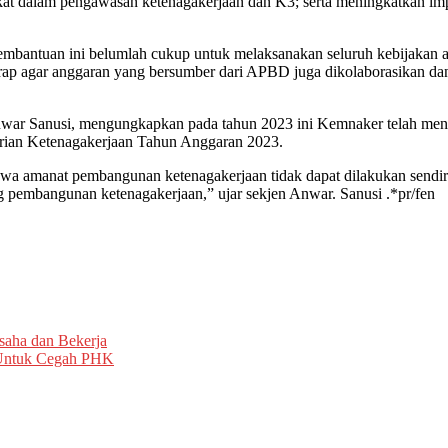
akat dalam pengawasan ketenagakerjaan dan K3; serta meningkatkan imp
mbantuan ini belumlah cukup untuk melaksanakan seluruh kebijakan a
arap agar anggaran yang bersumber dari APBD juga dikolaborasikan dan
Anwar Sanusi, mengungkapkan pada tahun 2023 ini Kemnaker telah me
rian Ketenagakerjaan Tahun Anggaran 2023.
wa amanat pembangunan ketenagakerjaan tidak dapat dilakukan sendiri o
ng pembangunan ketenagakerjaan,” ujar sekjen Anwar. Sanusi .*pr/fen
saha dan Bekerja
 Untuk Cegah PHK