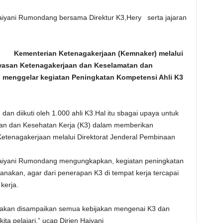
Haiyani Rumondang bersama Direktur K3,Hery serta jajaran
Kementerian Ketenagakerjaan (Kemnaker) melalui
wasan Ketenagakerjaan dan Keselamatan dan
 menggelar kegiatan Peningkatan Kompetensi Ahli K3
dan diikuti oleh 1.000 ahli K3.Hal itu sbagai upaya untuk
n dan Kesehatan Kerja (K3) dalam memberikan
Ketenagakerjaan melalui Direktorat Jenderal Pembinaan
Haiyani Rumondang mengungkapkan, kegiatan peningkatan
sanakan, agar dari penerapan K3 di tempat kerja tercapai
kerja.
3, akan disampaikan semua kebijakan mengenai K3 dan
a pelajari,” ucap Dirjen Haiyani