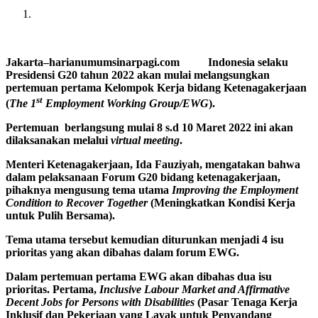
Jakarta
–harianumumsinarpagi.com Indonesia selaku
Presidensi G20 tahun 2022 akan mulai melangsungkan
pertemuan pertama Kelompok Kerja bidang Ketenagakerjaan
st
(
The 1
Employment Working Group/EWG
).
Pertemuan berlangsung mulai 8 s.d 10 Maret 2022 ini akan
dilaksanakan melalui
virtual meeting
.
Menteri Ketenagakerjaan, Ida Fauziyah, mengatakan bahwa
dalam pelaksanaan Forum G20 bidang ketenagakerjaan,
pihaknya mengusung tema utama
Improving the Employment
Condition to Recover Together
(Meningkatkan Kondisi Kerja
untuk Pulih Bersama).
Tema utama tersebut kemudian diturunkan menjadi 4 isu
prioritas yang akan dibahas dalam forum EWG.
Dalam pertemuan pertama EWG akan dibahas dua isu
prioritas. Pertama,
Inclusive Labour Market and Affirmative
Decent Jobs for Persons with Disabilities
(Pasar Tenaga Kerja
Inklusif dan Pekerjaan yang Layak untuk Penyandang