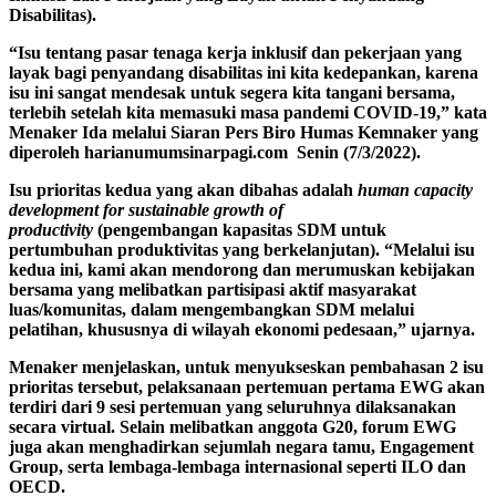
Disabilitas).
“Isu tentang pasar tenaga kerja inklusif dan pekerjaan yang
layak bagi penyandang disabilitas ini kita kedepankan, karena
isu ini sangat mendesak untuk segera kita tangani bersama,
terlebih setelah kita memasuki masa pandemi COVID-19,” kata
Menaker Ida melalui Siaran Pers Biro Humas Kemnaker yang
diperoleh harianumumsinarpagi.com Senin (7/3/2022).
Isu prioritas kedua yang akan dibahas adalah
human capacity
development for sustainable growth of
productivity
(pengembangan kapasitas SDM untuk
pertumbuhan produktivitas yang berkelanjutan). “Melalui isu
kedua ini, kami akan mendorong dan merumuskan kebijakan
bersama yang melibatkan partisipasi aktif masyarakat
luas/komunitas, dalam mengembangkan SDM melalui
pelatihan, khususnya di wilayah ekonomi pedesaan,” ujarnya.
Menaker menjelaskan, untuk menyukseskan pembahasan 2 isu
prioritas tersebut, pelaksanaan pertemuan pertama EWG akan
terdiri dari 9 sesi pertemuan yang seluruhnya dilaksanakan
secara virtual. Selain melibatkan anggota G20, forum EWG
juga akan menghadirkan sejumlah negara tamu, Engagement
Group, serta lembaga-lembaga internasional seperti ILO dan
OECD.