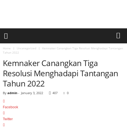
a
r
i
a
n
U
m
u
Home
Uncategorized
Kemnaker Canangkan Tiga Resolusi Menghadapi Tantangan
m
Tahun 2022
S
Kemnaker Canangkan Tiga
i
Resolusi Menghadapi Tantangan
n
a
Tahun 2022
r
p
By
admin
-
January 3, 2022
407
0
a
g
i
Facebook
Twitter