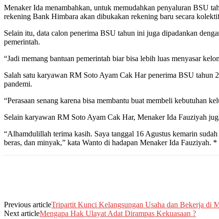
Menaker Ida menambahkan, untuk memudahkan penyaluran BSU tahun 
rekening Bank Himbara akan dibukakan rekening baru secara kolektif
Selain itu, data calon penerima BSU tahun ini juga dipadankan deng
pemerintah.
“Jadi memang bantuan pemerintah biar bisa lebih luas menyasar ke
Salah satu karyawan RM Soto Ayam Cak Har penerima BSU tahun 20
pandemi.
“Perasaan senang karena bisa membantu buat membeli kebutuhan kelu
Selain karyawan RM Soto Ayam Cak Har, Menaker Ida Fauziyah juga m
“Alhamdulillah terima kasih. Saya tanggal 16 Agustus kemarin sudah
beras, dan minyak,” kata Wanto di hadapan Menaker Ida Fauziyah. * 
Previous article
Tripartit Kunci Kelangsungan Usaha dan Bekerja di 
Next article
Mengapa Hak Ulayat Adat Dirampas Kekuasaan ?