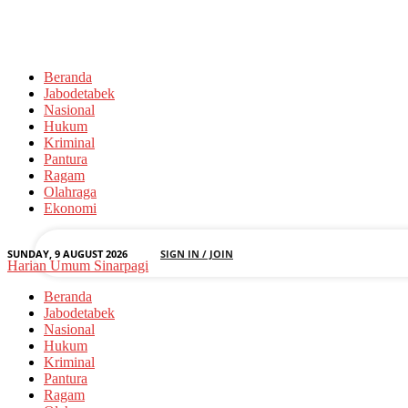
Beranda
Jabodetabek
Nasional
Hukum
Kriminal
Pantura
your username
Ragam
Olahraga
your password
Ekonomi
SUNDAY, 9 AUGUST 2026
SIGN IN / JOIN
Harian Umum Sinarpagi
Beranda
Jabodetabek
Nasional
Hukum
Kriminal
Pantura
Ragam