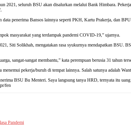
2021, seluruh BSU akan disalurkan melalui Bank Himbara. Pekerja/
.
an data penerima Bansos lainnya seperti PKH, Kartu Prakerja, dan BPU
lompok masyarakat yang terdampak pandemi COVID-19,” ujarnya.
21, Siti Solikhah, mengatakan rasa syukurnya mendapatkan BSU. BSU
arga, sangat-sangat membantu,” kata perempuan berusia 31 tahun ters
enemui pekerja/buruh di tempat lainnya. Salah satunya adalah Wanto
 nerima BSU Bu Menteri. Saya langsung tanya HRD, ternyata itu uang 
pr/fen
Masa Pandemi