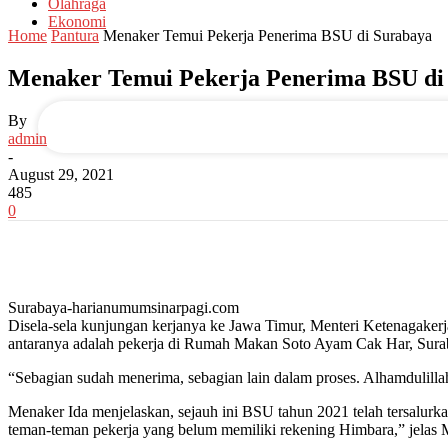
Olahraga
Ekonomi
Home
Pantura
Menaker Temui Pekerja Penerima BSU di Surabaya
your email
Menaker Temui Pekerja Penerima BSU di
By
admin
-
August 29, 2021
485
0
Surabaya-harianumumsinarpagi.com
Disela-sela kunjungan kerjanya ke Jawa Timur, Menteri Ketenagaker
antaranya adalah pekerja di Rumah Makan Soto Ayam Cak Har, Sura
“Sebagian sudah menerima, sebagian lain dalam proses. Alhamdulill
Menaker Ida menjelaskan, sejauh ini BSU tahun 2021 telah tersalurk
teman-teman pekerja yang belum memiliki rekening Himbara,” jelas 