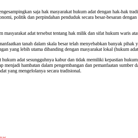
 mengesampingkan saja hak masyarakat hukum adat dengan hak-hak tradi
onomi, politik dan perpindahan penduduk secara besar-besaran dengan u
masyarakat adat tersebut tentang hak milik dan sifat hukum waris atas
faatkan tanah dalam skala besar telah menyebabkan banyak pihak yan
ingan yang lebih utama dibanding dengan masyarakat lokal (hukum adat
at hukum adat sesungguhnya kabur dan tidak memiliki kepastian huku
ggap menjadi hambatan dalam pengembangan dan pemanfaatan sumber day
dat yang mengelolanya secara tradisional.
nas