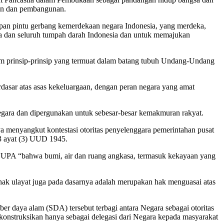
han dan pembangunan.
pan pintu gerbang kemerdekaan negara Indonesia, yang merdeka,
ia dan seluruh tumpah darah Indonesia dan untuk memajukan
am prinsip-prinsip yang termuat dalam batang tubuh Undang-Undang
rdasar atas asas kekeluargaan, dengan peran negara yang amat
egara dan dipergunakan untuk sebesar-besar kemakmuran rakyat.
nya menyangkut kontestasi otoritas penyelenggara pemerintahan pusat
3 ayat (3) UUD 1945.
 UUPA “bahwa bumi, air dan ruang angkasa, termasuk kekayaan yang
hak ulayat juga pada dasarnya adalah merupakan hak menguasai atas
r daya alam (SDA) tersebut terbagi antara Negara sebagai otoritas
dikonstruksikan hanya sebagai delegasi dari Negara kepada masyarakat