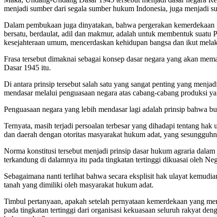
menjadi sumber dari segala sumber hukum Indonesia, juga menjadi
Dalam pembukaan juga dinyatakan, bahwa pergerakan kemerdekaan In
bersatu, berdaulat, adil dan makmur, adalah untuk membentuk suatu
kesejahteraan umum, mencerdaskan kehidupan bangsa dan ikut melaks
Frasa tersebut dimaknai sebagai konsep dasar negara yang akan mem
Dasar 1945 itu.
Di antara prinsip tersebut salah satu yang sangat penting yang menj
mendasar melalui penguasaan negara atas cabang-cabang produksi ya
Penguasaan negara yang lebih mendasar lagi adalah prinsip bahwa b
Ternyata, masih terjadi persoalan terbesar yang dihadapi tentang hak
dan daerah dengan otoritas masyarakat hukum adat, yang sesungguh
Norma konstitusi tersebut menjadi prinsip dasar hukum agraria da
terkandung di dalamnya itu pada tingkatan tertinggi dikuasai oleh Ne
Sebagaimana nanti terlihat bahwa secara eksplisit hak ulayat kemud
tanah yang dimiliki oleh masyarakat hukum adat.
Timbul pertanyaan, apakah setelah pernyataan kemerdekaan yang mem
pada tingkatan tertinggi dari organisasi kekuasaan seluruh rakyat de