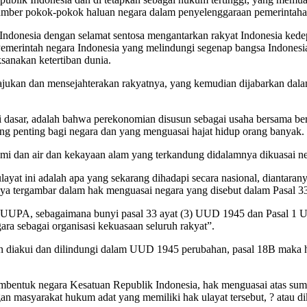
 sumber pokok-pokok haluan negara dalam penyelenggaraan pemerinta
donesia dengan selamat sentosa mengantarkan rakyat Indonesia kede
 Pemerintah negara Indonesia yang melindungi segenap bangsa Indones
anakan ketertiban dunia.
ajukan dan mensejahterakan rakyatnya, yang kemudian dijabarkan dal
adi dasar, adalah bahwa perekonomian disusun sebagai usaha bersama be
ng penting bagi negara dan yang menguasai hajat hidup orang banyak.
umi dan air dan kekayaan alam yang terkandung didalamnya dikuasai n
 ulayat ini adalah apa yang sekarang dihadapi secara nasional, diantara
nya tergambar dalam hak menguasai negara yang disebut dalam Pasal 3
lam UUPA, sebagaimana bunyi pasal 33 ayat (3) UUD 1945 dan Pasal 1
gara sebagai organisasi kekuasaan seluruh rakyat”.
ian diakui dan dilindungi dalam UUD 1945 perubahan, pasal 18B maka 
bentuk negara Kesatuan Republik Indonesia, hak menguasai atas sumbe
ngan masyarakat hukum adat yang memiliki hak ulayat tersebut, ? atau 