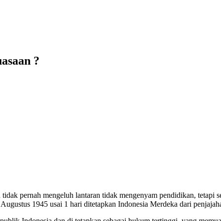
asaan ?
 tidak pernah mengeluh lantaran tidak mengenyam pendidikan, tetapi 
 Augustus 1945 usai 1 hari ditetapkan Indonesia Merdeka dari penjajah
ublik Indonesia dan di tetapkan sebagai hukum tertinggi, yang memu