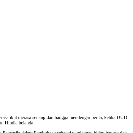
serasa ikut merasa senang dan bangga mendengar berita, ketika UUD
an Hindia belanda.
at Pancasila dalam Pembukaan sebagai pandangan hidup bangsa dan