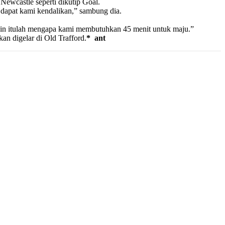
Newcastle seperti dikutip Goal.
g dapat kami kendalikan,” sambung dia.
kin itulah mengapa kami membutuhkan 45 menit untuk maju.”
an digelar di Old Trafford.
* ant