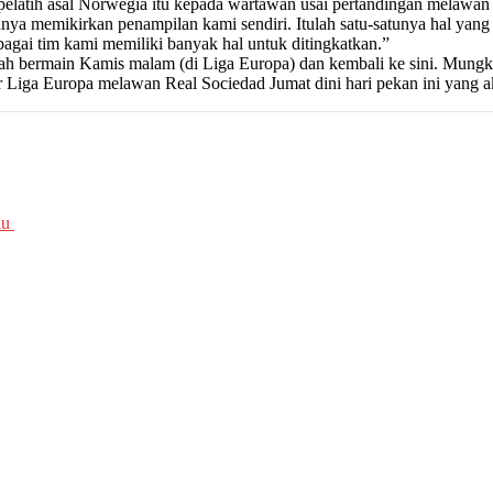
 pelatih asal Norwegia itu kepada wartawan usai pertandingan melawan 
anya memikirkan penampilan kami sendiri. Itulah satu-satunya hal yan
agai tim kami memiliki banyak hal untuk ditingkatkan.”
udah bermain Kamis malam (di Liga Europa) dan kembali ke sini. Mung
 Liga Europa melawan Real Sociedad Jumat dini hari pekan ini yang ak
au