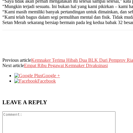
“Saya tidak akan pernah mengatakan itu selesai sampai selesai,” kata
“Mungkin terjadi sesuatu. Ini bukan hal yang kami pikirkan – kami h
“Kami masih memiliki banyak pertandingan untuk dimainkan, dan seb
“Kami telah bagus dalam segi pemulihan mental dan fisik. Tidak m
Setan Merah sekarang bersiap bermain pada leg kedua babak 32 besar
Previous article
Kemnaker Terima Hibah Dua BLK Dari Pemprov Ri
Next article
Empat Ribu Pegawai Kemnaker Divaksinasi
Google +
Facebook
LEAVE A REPLY