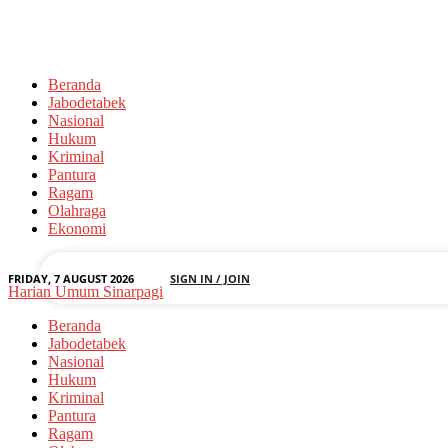
Beranda
Jabodetabek
Nasional
Hukum
Kriminal
Pantura
your username
Ragam
Olahraga
your password
Ekonomi
FRIDAY, 7 AUGUST 2026
SIGN IN / JOIN
Harian Umum Sinarpagi
Beranda
Jabodetabek
Nasional
Hukum
Kriminal
Pantura
Ragam