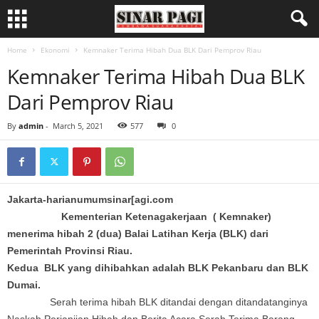
Home
Ekonomi
Kemnaker Terima Hibah Dua BLK Dari Pemprov Riau
Kemnaker Terima Hibah Dua BLK
Dari Pemprov Riau
By
admin
-
March 5, 2021
577
0
Jakarta-harianumumsinar[agi.com
Kementerian Ketenagakerjaan ( Kemnaker)
menerima hibah 2 (dua) Balai Latihan Kerja (BLK) dari
Pemerintah Provinsi Riau.
Kedua BLK yang dihibahkan adalah BLK Pekanbaru dan BLK
Dumai.
Serah terima hibah BLK ditandai dengan ditandatanginya