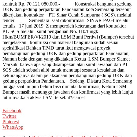
kontrak Rp. 70.121 080.000,- .Konstruksi bangunan gedung
DKK dan gedung perparkiran Pandanaran kota Semarang tersebut
dikerjakan kontraktor PT. Sinar Cerah Sampurna ( SCS). melalui
tender Sementara saat dikonfirmasi SINAR PAGI melalui
tertulis 17 juni 2019. Z memperoleh keterangan dari kontraktor
PT. SCS melalui surat pengaduan No. 110/Lingk-
Hkm/BUMPER/Vl/2019 dari LSM Bumi Pertiwi (Bumper) tersebut
menjelaskan kontruksi dan material bangunan sudah sesuai
speksifikasi Bahkan TP4D turut ikut mengawasi proyek
pembangunan gedung DKK dan gedung perparkiran Pandanaran,
Namun beda dengan yang dikatakan Ketua LSM Bumper Slamet
Marzuki bahwa apa yang disampekan atau surat jawaban dari PT
SCS adalah sebuah alibi untuk menutupi sesuatu kesalahan dan
kekuranganya dalam pelaksanaan pembangunan gedung DKK dan
gedung perparkiran Pandanaran, Sedang Distaru Kota Semarang
hingga saat ini pun belum bisa dimintai konfirmasi, Ketum LSM
Bumper masih menunggu jawaban dan konfirmasi yang lebih lanjut
tutur nya.kata aktvis LSM tersebut*slamet
Facebook
Twitter
Pinterest
WhatsApp