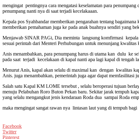
mengingat pentingnya cara mengatasi keselamatan para penumpang di
penumpang nanti nya di saat terjadi kecelakaaan.
Kepala pos Syahbandar memberikan pengarahan tentang bagaimana kes
memberikan pemahaman juga ke pada anak buahnya sendiri yang bek
Menjawab SINAR PAGi, Dia meminta langsung komfirmasi kepala pim
sesuai perintah dari Menteri Perhubungan untuk menunjang kwalitas k
Anis menambahkan, para penumpang harus di utama kan dulu ke selamat
pada saat terjadi kecelakaan di kapal nanti apa lagi kapal di tenga
Menurut Anis, kapal akan selalu di maximal kan dengan kwalitas kap
Anis. juga menambahkan, pemerintah juga agar dapat memfasilitasi ju
Salah satu Kapal KM LOME tersebut , selalu beroperasi tujuan berl
menuju Pelabuhan Roro Buton Pekan baru. Sekitar jarak tempuh kapa
yang selalu mengangkut jenis kendaraan Roda dua sampai Roda empa
maka mengingat sangat rawan nya lintasan laut yang di tempuh bag
Facebook
Twitter
Pinterest