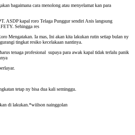
ragakan bagaimana cara menolong atau menyelamat kan para
PT. ASDP kapal roro Telaga Punggur sendiri Anis langsung
AFETY. Sehingga res
Mengatakan. Ia mas, Ini akan kita lakukan rutin setiap bulan ny
urangi tingkat resiko kecelakaan nantinya.
arus tenaga profesional supaya para awak kapal tidak terlalu panik
hnya
erlayar.
katan tetap ny bisa dua kali seminggu.
kan di lakukan.*wiilson nainggolan