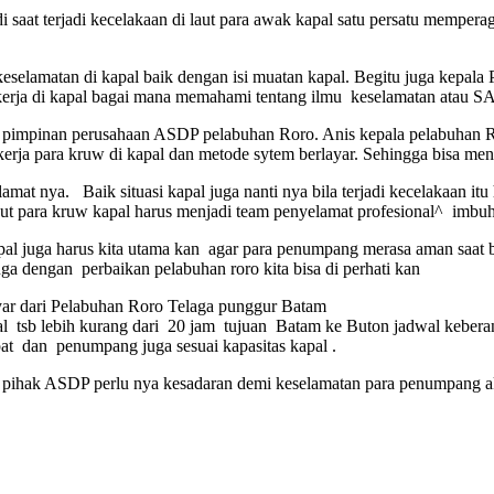
 saat terjadi kecelakaan di laut para awak kapal satu persatu mempe
elamatan di kapal baik dengan isi muatan kapal. Begitu juga kepala 
erja di kapal bagai mana memahami tentang ilmu keselamatan atau S
pinan perusahaan ASDP pelabuhan Roro. Anis kepala pelabuhan Roro 
erja para kruw di kapal dan metode sytem berlayar. Sehingga bisa meng
 nya. Baik situasi kapal juga nanti nya bila terjadi kecelakaan itu h
h laut para kruw kapal harus menjadi team penyelamat profesional^ imbu
al juga harus kita utama kan agar para penumpang merasa aman saat b
ga dengan perbaikan pelabuhan roro kita bisa di perhati kan
ayar dari Pelabuhan Roro Telaga punggur Batam
l tsb lebih kurang dari 20 jam tujuan Batam ke Buton jadwal keberang
t dan penumpang juga sesuai kapasitas kapal .
i pihak ASDP perlu nya kesadaran demi keselamatan para penumpang a