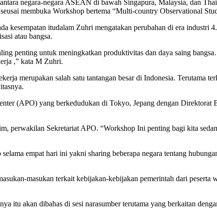
di antara negara-negara ASEAN di bawah Singapura, Malaysia, dan Tha
 seusai membuka Workshop bertema “Multi-country Observational Stud
a kesempatan itudalam Zuhri mengatakan perubahan di era industri 4.0 ha
sasi atau bangsa.
aling penting untuk meningkatkan produktivitas dan daya saing bangsa. 
rja ,” kata M Zuhri.
erja merupakan salah satu tantangan besar di Indonesia. Terutama ter
itasnya.
 Center (APO) yang berkedudukan di Tokyo, Jepang dengan Direktorat B
, perwakilan Sekretariat APO. “Workshop Ini penting bagi kita sedan
selama empat hari ini yakni sharing beberapa negara tentang hubungan
masukan-masukan terkait kebijakan-kebijakan pemerintah dari peser
nnya itu akan dibahas di sesi narasumber terutama yang berkaitan deng