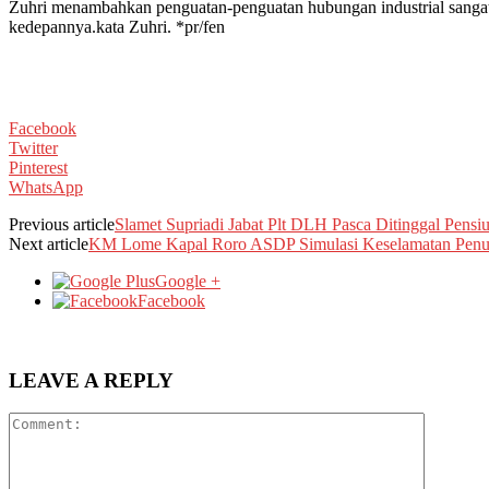
Zuhri menambahkan penguatan-penguatan hubungan industrial sangat
kedepannya.kata Zuhri. *pr/fen
Facebook
Twitter
Pinterest
WhatsApp
Previous article
Slamet Supriadi Jabat Plt DLH Pasca Ditinggal Pensi
Next article
KM Lome Kapal Roro ASDP Simulasi Keselamatan Pen
Google +
Facebook
LEAVE A REPLY