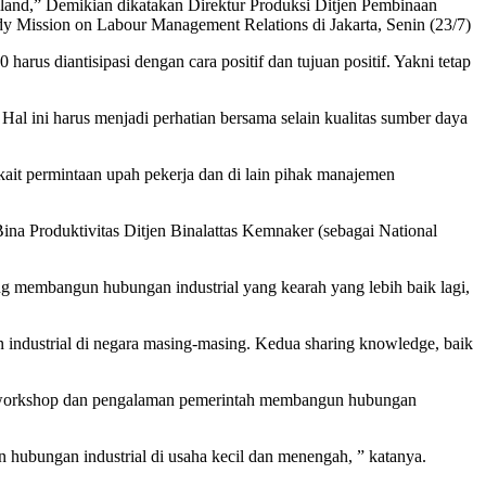
iland,” Demikian dikatakan Direktur Produksi Ditjen Pembinaan
y Mission on Labour Management Relations di Jakarta, Senin (23/7)
rus diantisipasi dengan cara positif dan tujuan positif. Yakni tetap
Hal ini harus menjadi perhatian bersama selain kualitas sumber daya
kait permintaan upah pekerja dan di lain pihak manajemen
ina Produktivitas Ditjen Binalattas Kemnaker (sebagai National
g membangun hubungan industrial yang kearah yang lebih baik lagi,
 industrial di negara masing-masing. Kedua sharing knowledge, baik
ta workshop dan pengalaman pemerintah membangun hubungan
an hubungan industrial di usaha kecil dan menengah, ” katanya.