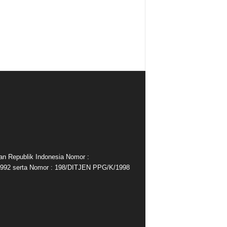
an Republik Indonesia Nomor :
992 serta Nomor : 198/DITJEN PPG/K/1998