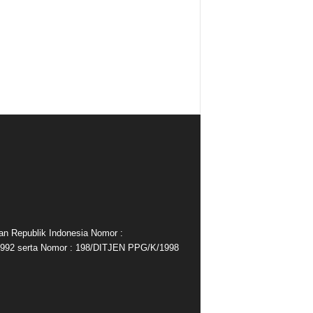
an Republik Indonesia Nomor :
992 serta Nomor : 198/DITJEN PPG/K/1998