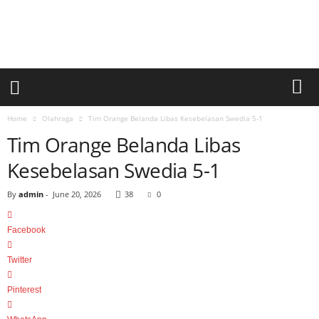
a
r
i
a
n
U
m
u
Home
Olahraga
Tim Orange Belanda Libas Kesebelasan Swedia 5-1
m
Tim Orange Belanda Libas
S
i
Kesebelasan Swedia 5-1
n
a
By
admin
-
June 20, 2026
38
0
r
p
Facebook
a
g
Twitter
i
Pinterest