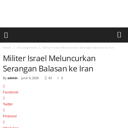
a
r
i
a
n
U
m
u
Home
Uncategorized
Militer Israel Meluncurkan Serangan Balasan ke Iran
m
Militer Israel Meluncurkan
S
i
Serangan Balasan ke Iran
n
a
By
admin
-
June 9, 2026
43
0
r
p
Facebook
a
g
Twitter
i
Pinterest