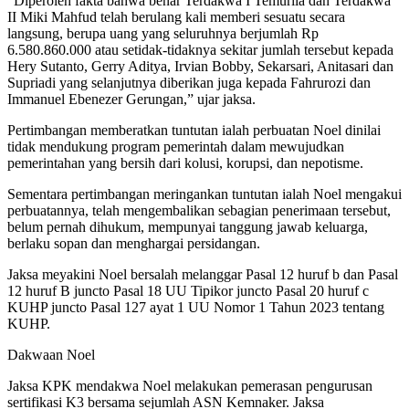
“Diperoleh fakta bahwa benar Terdakwa I Temurila dan Terdakwa
II Miki Mahfud telah berulang kali memberi sesuatu secara
langsung, berupa uang yang seluruhnya berjumlah Rp
6.580.860.000 atau setidak-tidaknya sekitar jumlah tersebut kepada
Hery Sutanto, Gerry Aditya, Irvian Bobby, Sekarsari, Anitasari dan
Supriadi yang selanjutnya diberikan juga kepada Fahrurozi dan
Immanuel Ebenezer Gerungan,” ujar jaksa.
Pertimbangan memberatkan tuntutan ialah perbuatan Noel dinilai
tidak mendukung program pemerintah dalam mewujudkan
pemerintahan yang bersih dari kolusi, korupsi, dan nepotisme.
Sementara pertimbangan meringankan tuntutan ialah Noel mengakui
perbuatannya, telah mengembalikan sebagian penerimaan tersebut,
belum pernah dihukum, mempunyai tanggung jawab keluarga,
berlaku sopan dan menghargai persidangan.
Jaksa meyakini Noel bersalah melanggar Pasal 12 huruf b dan Pasal
12 huruf B juncto Pasal 18 UU Tipikor juncto Pasal 20 huruf c
KUHP juncto Pasal 127 ayat 1 UU Nomor 1 Tahun 2023 tentang
KUHP.
Dakwaan Noel
Jaksa KPK mendakwa Noel melakukan pemerasan pengurusan
sertifikasi K3 bersama sejumlah ASN Kemnaker. Jaksa