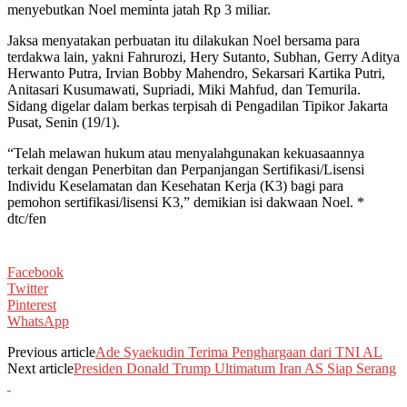
menyebutkan Noel meminta jatah Rp 3 miliar.
Jaksa menyatakan perbuatan itu dilakukan Noel bersama para
terdakwa lain, yakni Fahrurozi, Hery Sutanto, Subhan, Gerry Aditya
Herwanto Putra, Irvian Bobby Mahendro, Sekarsari Kartika Putri,
Anitasari Kusumawati, Supriadi, Miki Mahfud, dan Temurila.
Sidang digelar dalam berkas terpisah di Pengadilan Tipikor Jakarta
Pusat, Senin (19/1).
“Telah melawan hukum atau menyalahgunakan kekuasaannya
terkait dengan Penerbitan dan Perpanjangan Sertifikasi/Lisensi
Individu Keselamatan dan Kesehatan Kerja (K3) bagi para
pemohon sertifikasi/lisensi K3,” demikian isi dakwaan Noel. *
dtc/fen
Facebook
Twitter
Pinterest
WhatsApp
Previous article
Ade Syaekudin Terima Penghargaan dari TNI AL
Next article
Presiden Donald Trump Ultimatum Iran AS Siap Serang