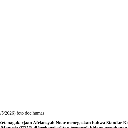
3/5/2026).foto doc humas
akerjaan Afriansyah Noor menegaskan bahwa Standar Kompet
a Manusia (SDM) di berbagai sektor, termasuk bidang pertahana