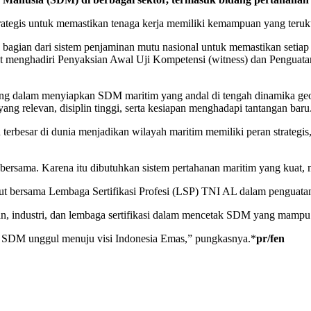
ategis untuk memastikan tenaga kerja memiliki kemampuan yang terukur
 bagian dari sistem penjaminan mutu nasional untuk memastikan setiap p
at menghadiri Penyaksian Awal Uji Kompetensi (witness) dan Penguata
enting dalam menyiapkan SDM maritim yang andal di tengah dinamika ge
ng relevan, disiplin tinggi, serta kesiapan menghadapi tantangan baru
erbesar di dunia menjadikan wilayah maritim memiliki peran strategis
 bersama. Karena itu dibutuhkan sistem pertahanan maritim yang kuat, 
 bersama Lembaga Sertifikasi Profesi (LSP) TNI AL dalam penguatan sis
an, industri, dan lembaga sertifikasi dalam mencetak SDM yang mampu 
an SDM unggul menuju visi Indonesia Emas,” pungkasnya.*
pr/fen