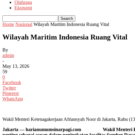
Olahraga
Ekonomi
Home
Nasional
Wilayah Maritim Indonesia Ruang Vital
Wilayah Maritim Indonesia Ruang Vital
By
admin
-
May 13, 2026
59
0
Facebook
Twitter
Pinterest
WhatsApp
Wakil Menteri Ketenagakerjaan Afriansyah Noor di Jakarta, Rabu (1
Jakarta — harianumumsinarpagi.com Wakil Menteri Ketenag
penting sebagai acuan dalam peningkatan kualitas Sumber Day