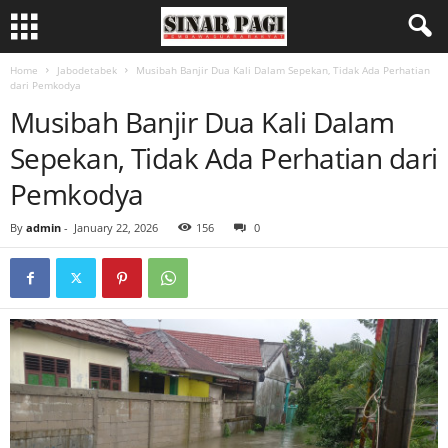
Home
Jabodetabek
Musibah Banjir Dua Kali Dalam Sepekan, Tidak Ada Perhatian
dari Pemkodya
Musibah Banjir Dua Kali Dalam
Sepekan, Tidak Ada Perhatian dari
Pemkodya
By
admin
-
January 22, 2026
156
0