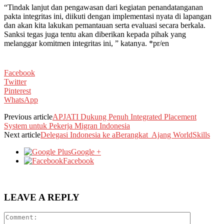
“Tindak lanjut dan pengawasan dari kegiatan penandatanganan
pakta integritas ini, diikuti dengan implementasi nyata di lapangan
dan akan kita lakukan pemantauan serta evaluasi secara berkala.
Sanksi tegas juga tentu akan diberikan kepada pihak yang
melanggar komitmen integritas ini, ” katanya. *pr/en
Facebook
Twitter
Pinterest
WhatsApp
Previous article
APJATI Dukung Penuh Integrated Placement
System untuk Pekerja Migran Indonesia
Next article
Delegasi Indonesia ke aBerangkat Ajang WorldSkills
Google +
Facebook
LEAVE A REPLY