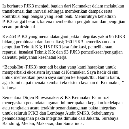
Ia berharap PJK3 menjadi bagian dari Kemnaker dalam melakukan
transformasi dan inovasi sehingga memberikan dampak serta
kontribusi bagi bangsa yang lebih baik. Menurutnya kehadiran
PJK3 sangat berarti, karena memberikan pengukuran dan pengujian
secara profesional.
Ke-463 PJK3 yang menandatangani pakta integritas yakni 95 PJK3
bidang pembinaan dan konsultasi; 160 PJK3 pemeriksaan dan
pengujian Teknik K3; 115 PJK3 jasa fabrikasi, pemeliharaan,
reparasi, instalasi Teknik K3; dan 93 PJK3 pemeriksaan/pengujian
dan/atau pelayanan kesehatan kerja.
“Bapak/Ibu (PJK3) menjadi bagian yang kami harapkan untuk
memperbaiki ekosistem layanan di Kemnaker. Saya hadir di sini
untuk memastikan pesan saya sampai ke Bapak/Ibu. Bantu kami,
agar kami dapat menata kembali ekosistem layanan di Kemnaker, ”
katanya.
Sementara Dirjen Binwasnaker & K3 Kemnaker Fahrurozi
menegaskan penandatanaganan ini merupakan kegiatan kedelapan
atau rangkaian acara terakhir penandatanganan pakta integritas
untuk seluruh PJK3 dan Lembaga Audit SMK3. Sebelumnya
penandatanganan pakta integritas dimulai dari Jakarta, Surabaya,
Bandung, Medan, Makassar, dan Samarinda.