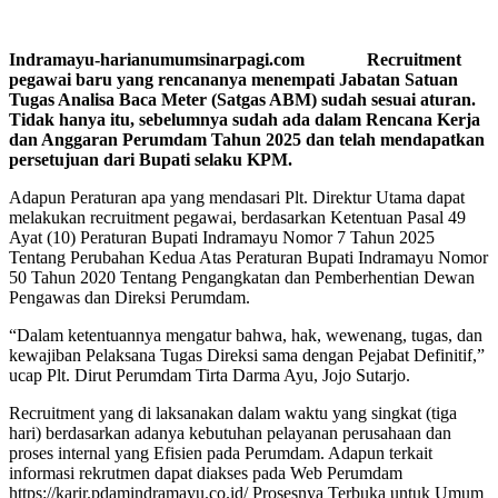
Indramayu-harianumumsinarpagi.com Recruitment
pegawai baru yang rencananya menempati Jabatan Satuan
Tugas Analisa Baca Meter (Satgas ABM) sudah sesuai aturan.
Tidak hanya itu, sebelumnya sudah ada dalam Rencana Kerja
dan Anggaran Perumdam Tahun 2025 dan telah mendapatkan
persetujuan dari Bupati selaku KPM.
Adapun Peraturan apa yang mendasari Plt. Direktur Utama dapat
melakukan recruitment pegawai, berdasarkan Ketentuan Pasal 49
Ayat (10) Peraturan Bupati Indramayu Nomor 7 Tahun 2025
Tentang Perubahan Kedua Atas Peraturan Bupati Indramayu Nomor
50 Tahun 2020 Tentang Pengangkatan dan Pemberhentian Dewan
Pengawas dan Direksi Perumdam.
“Dalam ketentuannya mengatur bahwa, hak, wewenang, tugas, dan
kewajiban Pelaksana Tugas Direksi sama dengan Pejabat Definitif,”
ucap Plt. Dirut Perumdam Tirta Darma Ayu, Jojo Sutarjo.
Recruitment yang di laksanakan dalam waktu yang singkat (tiga
hari) berdasarkan adanya kebutuhan pelayanan perusahaan dan
proses internal yang Efisien pada Perumdam. Adapun terkait
informasi rekrutmen dapat diakses pada Web Perumdam
https://karir.pdamindramayu.co.id/ Prosesnya Terbuka untuk Umum