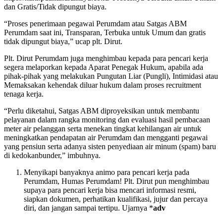
dan Gratis/Tidak dipungut biaya.
“Proses penerimaan pegawai Perumdam atau Satgas ABM
Perumdam saat ini, Transparan, Terbuka untuk Umum dan gratis
tidak dipungut biaya,” ucap plt. Dirut.
Plt. Dirut Perumdam juga menghimbau kepada para pencari kerja
segera melaporkan kepada Aparat Penegak Hukum, apabila ada
pihak-pihak yang melakukan Pungutan Liar (Pungli), Intimidasi atau
Memaksakan kehendak diluar hukum dalam proses recruitment
tenaga kerja.
“Perlu diketahui, Satgas ABM diproyeksikan untuk membantu
pelayanan dalam rangka monitoring dan evaluasi hasil pembacaan
meter air pelanggan serta menekan tingkat kehilangan air untuk
meningkatkan pendapatan air Perumdam dan mengganti pegawai
yang pensiun serta adanya sisten penyediaan air minum (spam) baru
di kedokanbunder,” imbuhnya.
Menyikapi banyaknya animo para pencari kerja pada
Perumdam, Humas Perumdam! Plt. Dirut pun menghimbau
supaya para pencari kerja bisa mencari informasi resmi,
siapkan dokumen, perhatikan kualifikasi, jujur dan percaya
diri, dan jangan sampai tertipu. Ujarnya *
adv