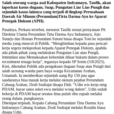
Salah seorang warga asal Kabupaten Indramayu, Taufik, akan
laporkan kasus dugaan, Suap, Pungutan Liar Lias Pungli dan
sejumlah kasus lainnya yang terjadi di lingkup Perusahaan
Daerah Air Minum (Perumdam)Tirta Darma Ayu ke Aparat
Penegak Hukum (APH).
Pasalnya, Perkara tersebut, menurut Taufik sesuai pernyataan Plt
Direktur Utama Perumdam Tirta Darma Ayu Indramayu, Jojo
Sutarjo dan Humas Perumdam Sutoni biasa disapa Toni ke sejumlah
media yang muncul di Publik. “Menghimbau kepada para pencari
kerja segera melaporkan kepada Aparat Penegak Hukum, apabila
ada pihak-pihak yang melakukan Pungutan Liar atau Pungli,
Intimidasi atau Memaksakan kehendak diluar hukum dalam proses
recruitment tenaga kerja”, tegasnya kepada SP Senin (5/8/2025).
Kini, diketahui Publik ada pengakuan dugaan Suap atau Pungli dari
salah seorang wanita paru baya warga Kecamatan Arahan,
Umamah. Ia memberikan sejumlah uang Rp 150 juta agar
saudaranya bisa masuk kerja melalui oknum pejabat Perumdam
Cabang Arahan, Dodi Sudrajat disapa Didi. “Udin wis kerja ning
PDAM, bayar satus seket ewu melalui wong dalem”, Udin sudah
bekerja di PDAM bayar seratus lima puluh ribu rupiah melalui
orang dalam, pungkasnya.
Ditempat terpisah, Kepala Cabang Perumdam Tirta Darma Ayu
Indramayu Cabang Arahan, Dodi Sudrajat melalui Rosidin biasa
disapa Udin.