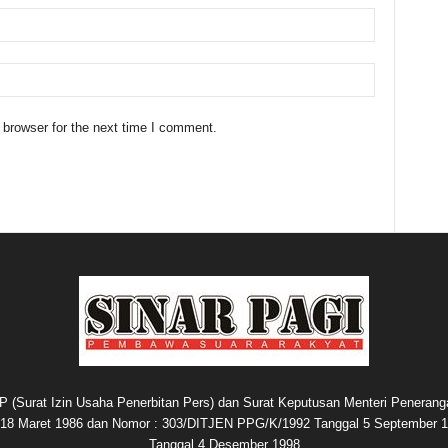
 browser for the next time I comment.
P (Surat Izin Usaha Penerbitan Pers) dan Surat Keputusan Menteri Penerang
8 Maret 1986 dan Nomor : 303/DITJEN PPG/K/1992 Tanggal 5 September 1
Tanggal 4 Desember 1998