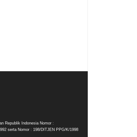
an Republik Indonesia Nomor :
992 serta Nomor : 198/DITJEN PPG/K/1998