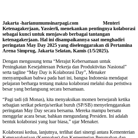
Jakarta -harianumumsinarpagi.com Menteri
Ketenagakerjaan, Yassierli, menekankan pentingnya kolaborasi
sebagai kunci untuk menjawab berbagai tantangan
ketenagakerjaan. Hal ini disampaikannya saat menghadiri
peringatan May Day 2025 yang diselenggarakan di Pertamina
Arena Simprug, Jakarta Selatan, Kamis (1/5/2025).
Dengan mengusung tema “Merajut Kebersamaan untuk
Peningkatan Kesejahteraan Pekerja dan Produktivitas Nasional”
serta tagline “May Day is Kolaborasi Day”, Menaker
menyampaikan bahwa pada hari ini, bangsa Indonesia mendapat
pelajaran berharga tentang makna kolaborasi melalui dua peristiwa
besar yang berlangsung secara bersamaan.
“Pagi tadi (di Monas), kita menyaksikan momen bersejarah ketika
sebagian serikat pekerja/serikat buruh (SP/SB) menyelenggarakan
peringatan May Day secara bersama. Mereka mampu bersatu
menggelar acara besar, bahkan mengundang Presiden. Ini adalah
bentuk kolaborasi yang luar biasa,” ujar Menaker.
Kolaborasi kedua, lanjutnya, terlihat dari sinergi antara Kementerian
Ketenagakerjaan (Kemnaker) dan Kementerian Perumahan dan