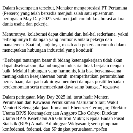
Dalam kesempatan tersebut, Menaker mengapresiasi PT Pertamina
(Persero) yang telah bersedia menjadi salah satu episentrum
peringatan May Day 2025 serta menjadi contoh kolaborasi antara
dunia usaha dan pekerja.
Menurutnya, kolaborasi dapat dimulai dari hal-hal sederhana, yakni
terbangunnya hubungan yang harmonis antara pekerja dan
manajemen. Saat ini, lanjutnya, masih ada pekerjaan rumah dalam
menciptakan hubungan industrial yang kondusif.
“Berbagai tantangan besar di bidang ketenagakerjaan tidak akan
dapat diselesaikan jika hubungan industrial tidak berjalan dengan
baik. Melalui hubungan yang harmonis, kita bisa bersama-sama
meningkatkan kesejahteraan buruh, memperhatikan pertumbuhan
perusahaan, dan pada akhirnya memberi dampak positif terhadap
perekonomian serta memperkuat daya saing bangsa,” tegasnya.
Dalam peringatan May Day 2025 ini, turut hadir Menteri
Perumahan dan Kawasan Permukiman Maruarar Sirait; Wakil
Menteri Ketenagakerjaan Immanuel Ebenezer Gerungan; Direktur
Utama BPJS Ketenagakerjaan Anggoro Eko Cahyo; Direktur
Utama BPJS Kesehatan Ali Ghufron Mukti; Kepala Badan Pusat
Statistik (BPS) Amalia Adininggar Widyasanti; serta pimpinan
konfederasi, federasi, dan SP tingkat perusahaan.*pr/fen