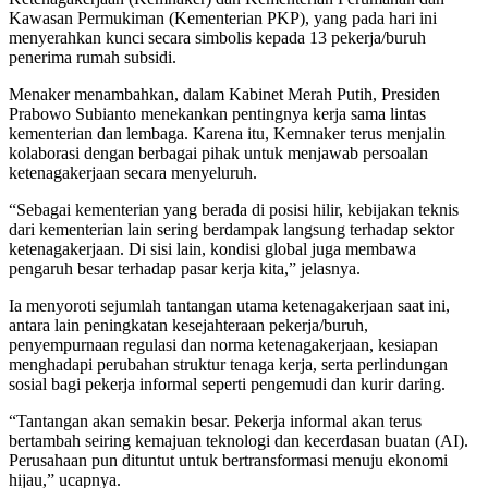
Kawasan Permukiman (Kementerian PKP), yang pada hari ini
menyerahkan kunci secara simbolis kepada 13 pekerja/buruh
penerima rumah subsidi.
Menaker menambahkan, dalam Kabinet Merah Putih, Presiden
Prabowo Subianto menekankan pentingnya kerja sama lintas
kementerian dan lembaga. Karena itu, Kemnaker terus menjalin
kolaborasi dengan berbagai pihak untuk menjawab persoalan
ketenagakerjaan secara menyeluruh.
“Sebagai kementerian yang berada di posisi hilir, kebijakan teknis
dari kementerian lain sering berdampak langsung terhadap sektor
ketenagakerjaan. Di sisi lain, kondisi global juga membawa
pengaruh besar terhadap pasar kerja kita,” jelasnya.
Ia menyoroti sejumlah tantangan utama ketenagakerjaan saat ini,
antara lain peningkatan kesejahteraan pekerja/buruh,
penyempurnaan regulasi dan norma ketenagakerjaan, kesiapan
menghadapi perubahan struktur tenaga kerja, serta perlindungan
sosial bagi pekerja informal seperti pengemudi dan kurir daring.
“Tantangan akan semakin besar. Pekerja informal akan terus
bertambah seiring kemajuan teknologi dan kecerdasan buatan (AI).
Perusahaan pun dituntut untuk bertransformasi menuju ekonomi
hijau,” ucapnya.