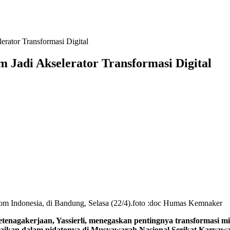
rator Transformasi Digital
Jadi Akselerator Transformasi Digital
m Indonesia, di Bandung, Selasa (22/4).foto :doc Humas Kemnaker
n, Yassierli, menegaskan pentingnya transformasi mindset
mpaikan dalam pidatonya di Musyawarah Nasional Serikat Karyawa