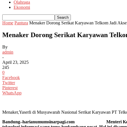
Olahraga
Ekonomi
Home
Pantura
Menaker Dorong Serikat Karyawan Telkom Jadi Aksele
Menaker Dorong Serikat Karyawan Telkom 
By
admin
-
April 23, 2025
245
0
Facebook
Twitter
Pinterest
WhatsApp
Menaker,Yaserli di Musyawarah Nasional Serikat Karyawan PT Telko
Bandung–harianumumsinarpagi.com Menteri Ketenagakerjaa
teknologi informasi yang terus berkembang pesat. Hal ini disa