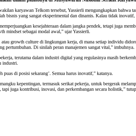
kilan karyawan Telkom tersebut, Yassierli mengungkapkan bahwa tanta
ah bisnis yang sangat eksperimental dan dinamis. Kalau tidak inovatif, m
l memperjuangkan kesejahteraan dalam jangka pendek, tetapi juga mem
th mindset sebagai modal awal,” ujar Yassierli.
au growth culture di lingkungan kerja, di mana setiap individu didoro
ng pertumbuhan. Di sinilah peran manajemen sangat vital,” imbuhnya.
kerja, terutama dalam industri digital yang regulasinya masih berkemb
 industri.
eh puas di posisi sekarang’. Semua harus inovatif,” katanya.
mangku kepentingan, termasuk serikat pekerja, untuk bergerak melam
 tapi juga kontribusi, inovasi, dan perkembangan secara holistik,” tutup 