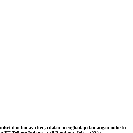
 dan budaya kerja dalam menghadapi tantangan industri
n PT Telkom Indonesia, di Bandung, Selasa (22/4).