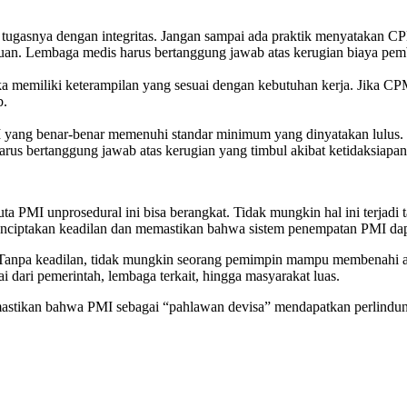
gasnya dengan integritas. Jangan sampai ada praktik menyatakan CPM
ujuan. Lembaga medis harus bertanggung jawab atas kerugian biaya p
iliki keterampilan yang sesuai dengan kebutuhan kerja. Jika CPMI 
b.
ang benar-benar memenuhi standar minimum yang dinyatakan lulus. Ji
harus bertanggung jawab atas kerugian yang timbul akibat ketidaksiap
ta PMI unprosedural ini bisa berangkat. Tidak mungkin hal ini terjad
nciptakan keadilan dan memastikan bahwa sistem penempatan PMI dapa
 Tanpa keadilan, tidak mungkin seorang pemimpin mampu membenahi ap
i dari pemerintah, lembaga terkait, hingga masyarakat luas.
astikan bahwa PMI sebagai “pahlawan devisa” mendapatkan perlindun