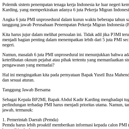
Polemik sistem penempatan tenaga kerja Indonesia ke luar negeri ke
Karding, yang memperkirakan adanya 6 juta Pekerja Migran Indonesia 
Angka 6 juta PMI unprosedural dalam kurun waktu beberapa tahun saj
tanggung jawab Perusahaan Penempatan Pekerja Migran Indonesia (
Kita harus jujur dalam melihat persoalan ini. Tidak adil jika P3MI 
menjadi bagian penting dalam menempatkan lebih dari 5 juta PMI sec
negeri.
Namun, masalah 6 juta PMI unprosedural ini menunjukkan bahwa ada
keterlibatan oknum pejabat atau pihak tertentu yang memanfaatkan si
pengawasan yang memadai?
Hal ini mengingatkan kita pada pernyataan Bapak Yusril Ihza Mahe
dan sesuai aturan.
Tanggung Jawab Bersama
Sebagai Kepala BP2MI, Bapak Abdul Kadir Karding menghadapi tugas
perlindungan terhadap PMI harus menjadi prioritas utama. Namun, ta
jawab, termasuk:
1. Pemerintah Daerah (Pemda)
Pemda harus lebih proaktif memberikan informasi kepada calon PMI 