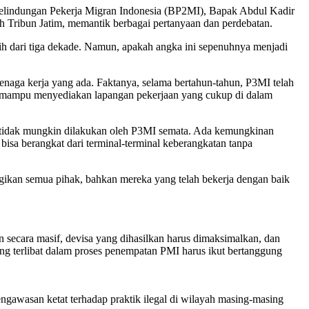
n Pelindungan Pekerja Migran Indonesia (BP2MI), Bapak Abdul Kadir
eh Tribun Jatim, memantik berbagai pertanyaan dan perdebatan.
ih dari tiga dekade. Namun, apakah angka ini sepenuhnya menjadi
tenaga kerja yang ada. Faktanya, selama bertahun-tahun, P3MI telah
lum mampu menyediakan lapangan pekerjaan yang cukup di dalam
l tidak mungkin dilakukan oleh P3MI semata. Ada kemungkinan
isa berangkat dari terminal-terminal keberangkatan tanpa
ikan semua pihak, bahkan mereka yang telah bekerja dengan baik
ecara masif, devisa yang dihasilkan harus dimaksimalkan, dan
ng terlibat dalam proses penempatan PMI harus ikut bertanggung
gawasan ketat terhadap praktik ilegal di wilayah masing-masing