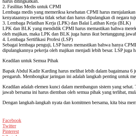
harus ditingkatkan.
2. Fasilitas Medis untuk CPMI
Lembaga medis yang memeriksa kesehatan CPMI harus menjalankan tu
kenyataannya mereka tidak sehat dan harus dipulangkan di negara t
3. Lembaga Pelatihan Kerja (LPK) dan Balai Latihan Kerja (BLK)
LPK dan BLK yang mendidik CPMI harus memastikan bahwa mereka mem
oleh majikan, maka LPK dan BLK juga harus ikut bertanggung jawa
4. Lembaga Sertifikasi Profesi (LSP)
Sebagai lembaga penguji, LSP harus memastikan bahwa hanya CPMI y
dipulangkannya pekerja oleh majikan menjadi lebih besar. LSP juga 
Keadilan untuk Semua Pihak
Bapak Abdul Kadir Karding harus melihat lebih dalam bagaimana 6 ju
pengaruh. Membongkar jaringan ini adalah langkah penting untuk me
Keadilan adalah elemen kunci dalam membangun sistem yang sehat.
jawab bersama ini harus diemban oleh semua pihak yang terlibat, mula
Dengan langkah-langkah nyata dan komitmen bersama, kita bisa mem
Facebook
Twitter
Pinterest