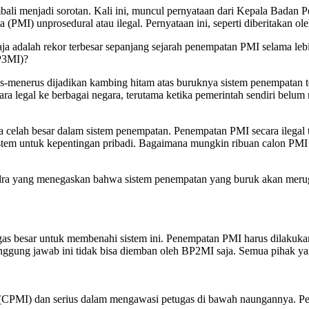
mbali menjadi sorotan. Kali ini, muncul pernyataan dari Kepala Bada
(PMI) unprosedural atau ilegal. Pernyataan ini, seperti diberitakan ol
a adalah rekor terbesar sepanjang sejarah penempatan PMI selama leb
P3MI)?
terus-menerus dijadikan kambing hitam atas buruknya sistem penempatan 
ara legal ke berbagai negara, terutama ketika pemerintah sendiri be
 celah besar dalam sistem penempatan. Penempatan PMI secara ilega
stem untuk kepentingan pribadi. Bagaimana mungkin ribuan calon PMI b
ndra yang menegaskan bahwa sistem penempatan yang buruk akan merug
 besar untuk membenahi sistem ini. Penempatan PMI harus dilakukan s
nggung jawab ini tidak bisa diemban oleh BP2MI saja. Semua pihak ya
(CPMI) dan serius dalam mengawasi petugas di bawah naungannya. Pen