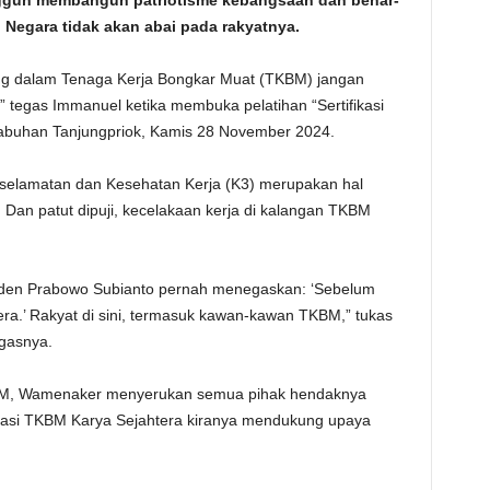
guh membangun patriotisme kebangsaan dan benar-
 Negara tidak akan abai pada rakyatnya.
g dalam Tenaga Kerja Bongkar Muat (TKBM) jangan
 tegas Immanuel ketika membuka pelatihan “Sertifikasi
labuhan Tanjungpriok, Kamis 28 November 2024.
elamatan dan Kesehatan Kerja (K3) merupakan hal
Dan patut dipuji, kecelakaan kerja di kalangan TKBM
siden Prabowo Subianto pernah menegaskan: ‘Sebelum
tera.’ Rakyat di sini, termasuk kawan-kawan TKBM,” tukas
egasnya.
TKBM, Wamenaker menyerukan semua pihak hendaknya
asi TKBM Karya Sejahtera kiranya mendukung upaya