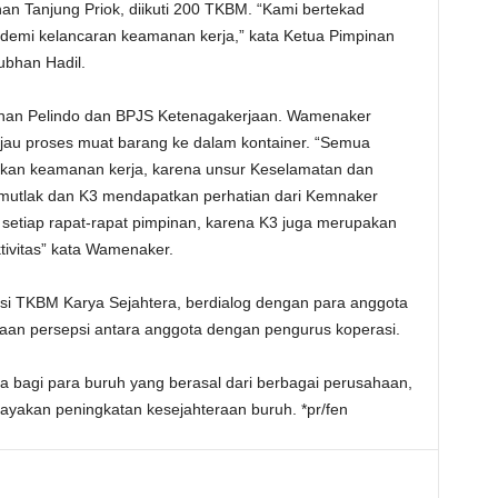
han Tanjung Priok, diikuti 200 TKBM. “Kami bertekad
 demi kelancaran keamanan kerja,” kata Ketua Pimpinan
ubhan Hadil.
pinan Pelindo dan BPJS Ketenagakerjaan. Wamenaker
injau proses muat barang ke dalam kontainer. “Semua
nkan keamanan kerja, karena unsur Keselamatan dan
 mutlak dan K3 mendapatkan perhatian dari Kemnaker
 setiap rapat-rapat pimpinan, karena K3 juga merupakan
ktivitas” kata Wamenaker.
i TKBM Karya Sejahtera, berdialog dengan para anggota
aan persepsi antara anggota dengan pengurus koperasi.
bagi para buruh yang berasal dari berbagai perusahaan,
akan peningkatan kesejahteraan buruh. *pr/fen