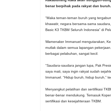
Rakabuming Raka akan sungguh-sung
benar berpihak pada rakyat dan buruh.
“Maka teman-teman buruh yang tergabun
khawatir, negara bersama-sama saudara,”
Basic K3 TKBM Seluruh Indonesia” di Pe
Wamenaker Immanuel mengutarakan, Kes
mutlak dalam semua lapangan pekerjaan. 
berbagai pelabuhan, sangat kecil.
“Saudara-saudara jangan lupa, Pak Pre
saya mati, saya ingin rakyat sudah sejah
Immanuel. “Hidup buruh, hidup buruh,” t
Menyangkut pelatihan dan sertifikasi 
benar-benar mendukung. Temasuk Koper
sertifikasi dan kesejahteraan TKBM.