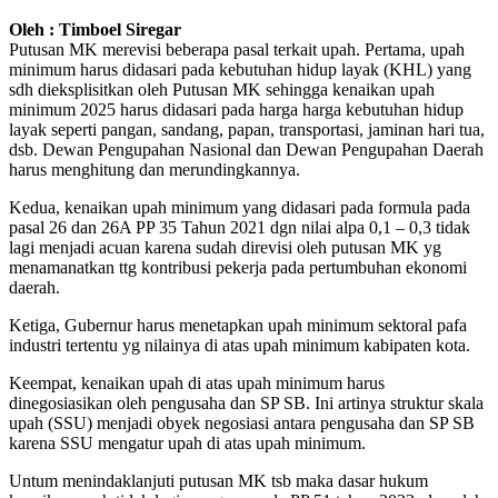
Oleh : Timboel Siregar
Putusan MK merevisi beberapa pasal terkait upah. Pertama, upah
minimum harus didasari pada kebutuhan hidup layak (KHL) yang
sdh dieksplisitkan oleh Putusan MK sehingga kenaikan upah
minimum 2025 harus didasari pada harga harga kebutuhan hidup
layak seperti pangan, sandang, papan, transportasi, jaminan hari tua,
dsb. Dewan Pengupahan Nasional dan Dewan Pengupahan Daerah
harus menghitung dan merundingkannya.
Kedua, kenaikan upah minimum yang didasari pada formula pada
pasal 26 dan 26A PP 35 Tahun 2021 dgn nilai alpa 0,1 – 0,3 tidak
lagi menjadi acuan karena sudah direvisi oleh putusan MK yg
menamanatkan ttg kontribusi pekerja pada pertumbuhan ekonomi
daerah.
Ketiga, Gubernur harus menetapkan upah minimum sektoral pafa
industri tertentu yg nilainya di atas upah minimum kabipaten kota.
Keempat, kenaikan upah di atas upah minimum harus
dinegosiasikan oleh pengusaha dan SP SB. Ini artinya struktur skala
upah (SSU) menjadi obyek negosiasi antara pengusaha dan SP SB
karena SSU mengatur upah di atas upah minimum.
Untum menindaklanjuti putusan MK tsb maka dasar hukum