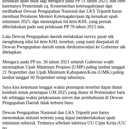
kenaikan upah tidak lagi mengacu pada PP 51 tahun 2023, dan oleh
karenanya Pemerintah cq. Kementeriian ketenagalerjaan dgn
melibatkan Dewan Pengupahan Nasional dan LKS Tripartit harus
membuat Peraturan Menteri Ketenagakerjaan ttg kenaikan upah
minimum 2025, dgn menetapkan 64 item KHL yang pernah
diberlakukan pada saat pelaksaan PP 78 tahun 2015 lalu.
Lalu Dewan Pengupahan daerah melakukan survey pasar utk
menghitung nilai 64 item KHL tersebut, yang nanti disepakati di
Dewan Pwngupahan daerah untuk direkomwndasi ke Gubernur utk
ditetapkan.
Mengacu pada PP no. 36 tahun 2021 seluruh Gubernur wajib
menetapkan Upah Minimum Propinsi (UMP) paling lambat tanggal
21 Nopember dan Upah Minimum Kabupaten/Kota (UMK) paling
lambat tanggal 30 Nopember setiap tahunnya.
Saya kira ketentuan tenggat waktu penetapan tersebut dapat diatur
kembali untuk penetapan UM 2025 yang diatur di Permenaker baru
tsb sehingga waktu pelaksanaan survei dan pembahasan di Dewan
Pengupahan Daerah tidak terburu buru.
Dewan Pengupahan Nasional dan LKS Tripartit pun harus
menentukan industri tertentu yang dapat memberlakukan upah
minimum sektoral. Tentunya sebelum lahirnya UU Cipta Kerja (UU
no