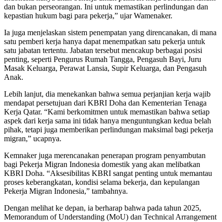
dan bukan perseorangan. Ini untuk memastikan perlindungan dan
kepastian hukum bagi para pekerja,” ujar Wamenaker.
Ia juga menjelaskan sistem penempatan yang direncanakan, di mana
satu pemberi kerja hanya dapat menempatkan satu pekerja untuk
satu jabatan tertentu. Jabatan tersebut mencakup berbagai posisi
penting, seperti Pengurus Rumah Tangga, Pengasuh Bayi, Juru
Masak Keluarga, Perawat Lansia, Supir Keluarga, dan Pengasuh
Anak.
Lebih lanjut, dia menekankan bahwa semua perjanjian kerja wajib
mendapat persetujuan dari KBRI Doha dan Kementerian Tenaga
Kerja Qatar. “Kami berkomitmen untuk memastikan bahwa setiap
aspek dari kerja sama ini tidak hanya menguntungkan kedua belah
pihak, tetapi juga memberikan perlindungan maksimal bagi pekerja
migran,” ucapnya.
Kemnaker juga merencanakan penerapan program penyambutan
bagi Pekerja Migran Indonesia domestik yang akan melibatkan
KBRI Doha. “Aksesibilitas KBRI sangat penting untuk memantau
proses keberangkatan, kondisi selama bekerja, dan kepulangan
Pekerja Migran Indonesia,” tambahnya.
Dengan melihat ke depan, ia berharap bahwa pada tahun 2025,
Memorandum of Understanding (MoU) dan Technical Arrangement