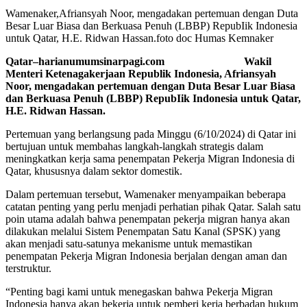
Wamenaker,Afriansyah Noor, mengadakan pertemuan dengan Duta
Besar Luar Biasa dan Berkuasa Penuh (LBBP) RepubIik Indonesia
untuk Qatar, H.E. Ridwan Hassan.foto doc Humas Kemnaker
Qatar–harianumumsinarpagi.com Wakil
Menteri Ketenagakerjaan Republik Indonesia, Afriansyah
Noor, mengadakan pertemuan dengan Duta Besar Luar Biasa
dan Berkuasa Penuh (LBBP) RepubIik Indonesia untuk Qatar,
H.E. Ridwan Hassan.
Pertemuan yang berlangsung pada Minggu (6/10/2024) di Qatar ini
bertujuan untuk membahas langkah-langkah strategis dalam
meningkatkan kerja sama penempatan Pekerja Migran Indonesia di
Qatar, khususnya dalam sektor domestik.
Dalam pertemuan tersebut, Wamenaker menyampaikan beberapa
catatan penting yang perlu menjadi perhatian pihak Qatar. Salah satu
poin utama adalah bahwa penempatan pekerja migran hanya akan
dilakukan melalui Sistem Penempatan Satu Kanal (SPSK) yang
akan menjadi satu-satunya mekanisme untuk memastikan
penempatan Pekerja Migran Indonesia berjalan dengan aman dan
terstruktur.
“Penting bagi kami untuk menegaskan bahwa Pekerja Migran
Indonesia hanya akan bekerja untuk pemberi kerja berbadan hukum