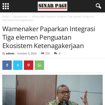
Home
Jabodetabek
Wamenaker Paparkan Integrasi Tiga elemen Penguatan
Ekosistem Ketenagakerjaan
Wamenaker Paparkan Integrasi
Tiga elemen Penguatan
Ekosistem Ketenagakerjaan
By
admin
-
October 3, 2024
270
0