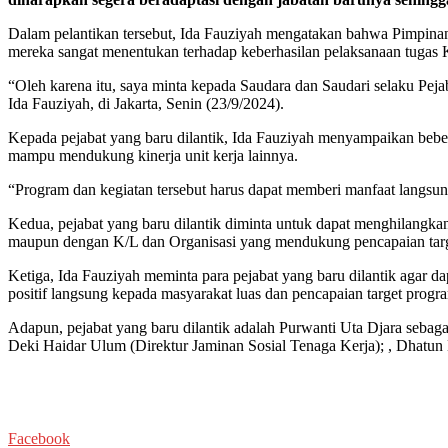
Dalam pelantikan tersebut, Ida Fauziyah mengatakan bahwa Pimpin
mereka sangat menentukan terhadap keberhasilan pelaksanaan tugas
“Oleh karena itu, saya minta kepada Saudara dan Saudari selaku Peja
Ida Fauziyah, di Jakarta, Senin (23/9/2024).
Kepada pejabat yang baru dilantik, Ida Fauziyah menyampaikan bebe
mampu mendukung kinerja unit kerja lainnya.
“Program dan kegiatan tersebut harus dapat memberi manfaat langsun
Kedua, pejabat yang baru dilantik diminta untuk dapat menghilangka
maupun dengan K/L dan Organisasi yang mendukung pencapaian targ
Ketiga, Ida Fauziyah meminta para pejabat yang baru dilantik aga
positif langsung kepada masyarakat luas dan pencapaian target prog
Adapun, pejabat yang baru dilantik adalah Purwanti Uta Djara seba
Deki Haidar Ulum (Direktur Jaminan Sosial Tenaga Kerja); , Dhatu
Facebook