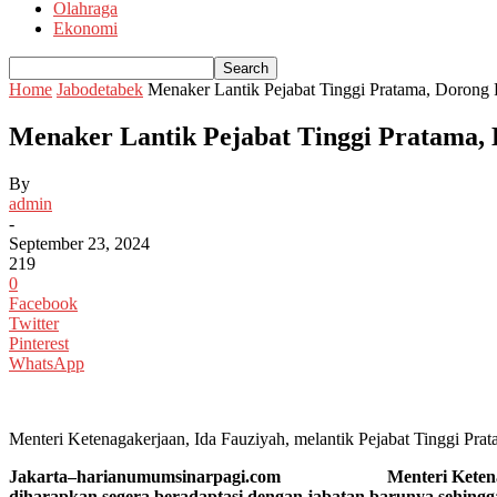
Olahraga
Ekonomi
Home
Jabodetabek
Menaker Lantik Pejabat Tinggi Pratama, Dorong 
Menaker Lantik Pejabat Tinggi Pratama,
By
admin
-
September 23, 2024
219
0
Facebook
Twitter
Pinterest
WhatsApp
Menteri Ketenagakerjaan, Ida Fauziyah, melantik Pejabat Tinggi P
Jakarta–harianumumsinarpagi.com Menteri Ketenagakerjaan
diharapkan segera beradaptasi dengan jabatan barunya sehing