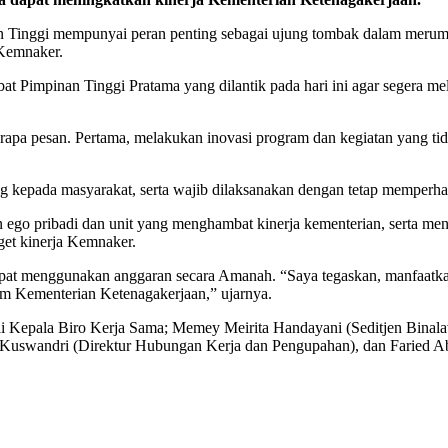
an Tinggi mempunyai peran penting sebagai ujung tombak dalam merum
 Kemnaker.
bat Pimpinan Tinggi Pratama yang dilantik pada hari ini agar segera m
rapa pesan. Pertama, melakukan inovasi program dan kegiatan yang t
g kepada masyarakat, serta wajib dilaksanakan dengan tetap memperhat
n ego pribadi dan unit yang menghambat kinerja kementerian, serta me
et kinerja Kemnaker.
r dapat menggunakan anggaran secara Amanah. “Saya tegaskan, manfaa
ram Kementerian Ketenagakerjaan,” ujarnya.
gai Kepala Biro Kerja Sama; Memey Meirita Handayani (Seditjen Binal
n Kuswandri (Direktur Hubungan Kerja dan Pengupahan), dan Faried 