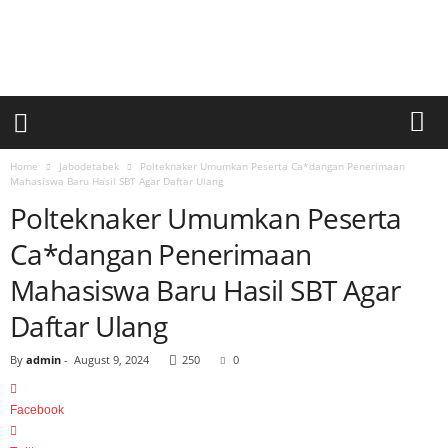
a
r
i
a
n
U
m
u
Home
Jabodetabek
Polteknaker Umumkan Peserta Ca*dangan Penerimaan
m
Mahasiswa Baru Hasil SBT Agar Daftar Ulang
S
Polteknaker Umumkan Peserta
i
Ca*dangan Penerimaan
n
a
Mahasiswa Baru Hasil SBT Agar
r
p
Daftar Ulang
a
g
By
admin
-
August 9, 2024
250
0
i
Facebook