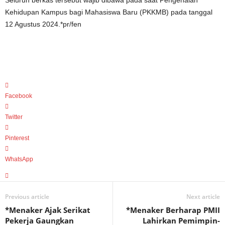
Seluruh berkas tersebut wajib dibawa pada saat Pengenalan
Kehidupan Kampus bagi Mahasiswa Baru (PKKMB) pada tanggal
12 Agustus 2024.*pr/fen
Facebook
Twitter
Pinterest
WhatsApp
Previous article
Next article
*Menaker Ajak Serikat
*Menaker Berharap PMII
Pekerja Gaungkan
Lahirkan Pemimpin-