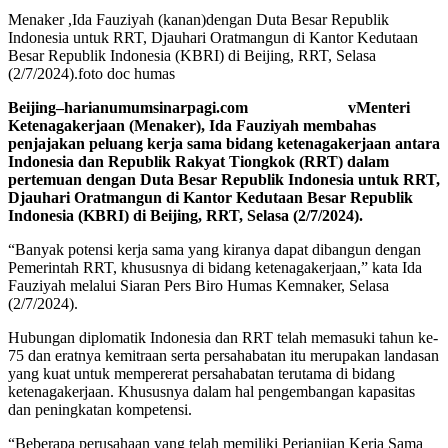
Menaker ,Ida Fauziyah (kanan)dengan Duta Besar Republik
Indonesia untuk RRT, Djauhari Oratmangun di Kantor Kedutaan
Besar Republik Indonesia (KBRI) di Beijing, RRT, Selasa
(2/7/2024).foto doc humas
Beijing–harianumumsinarpagi.com vMenteri
Ketenagakerjaan (Menaker), Ida Fauziyah membahas
penjajakan peluang kerja sama bidang ketenagakerjaan antara
Indonesia dan Republik Rakyat Tiongkok (RRT) dalam
pertemuan dengan Duta Besar Republik Indonesia untuk RRT,
Djauhari Oratmangun di Kantor Kedutaan Besar Republik
Indonesia (KBRI) di Beijing, RRT, Selasa (2/7/2024).
“Banyak potensi kerja sama yang kiranya dapat dibangun dengan
Pemerintah RRT, khususnya di bidang ketenagakerjaan,” kata Ida
Fauziyah melalui Siaran Pers Biro Humas Kemnaker, Selasa
(2/7/2024).
Hubungan diplomatik Indonesia dan RRT telah memasuki tahun ke-
75 dan eratnya kemitraan serta persahabatan itu merupakan landasan
yang kuat untuk mempererat persahabatan terutama di bidang
ketenagakerjaan. Khususnya dalam hal pengembangan kapasitas
dan peningkatan kompetensi.
“Beberapa perusahaan yang telah memiliki Perjanjian Kerja Sama