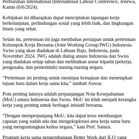
Perburuhan International (International Labour Conference, Jenewa,
Kamis (6/6/2024).
Kebijakan ini diharapkan dapat menciptakan lapangan kerja
berkelanjutan, perlindungan sosial yang lebih baik, dan lingkungan
bisnis yang sehat.
Selain itu, pertemuan ini juga membahas persiapan untuk pertemuan
Kelompok Kerja Bersama (Joint Working Group/JWG) Indonesia-
Swiss yang akan diadakan di Labuan Bajo, Indonesia, pada
November 2024. JWG adalah dialog antara Indonesia dan Swiss
yang diadakan setiap tahun dan melibatkan unsur tripartit (pekerja,
pengusaha, dan pemerintah) masing-masing negara.
“Pertemuan ini penting untuk meninjau kemajuan dan menetapkan
tujuan baru dalam kerja sama kita,” tambah Anwar.
Poin penting lainnya adalah perpanjangan Nota Kesepahaman
(MoU) antara Indonesia dan Swiss. MoU ini telah menjadi kerangka
kerja yang penting untuk berbagai inisiatif bersama.
“Dengan memperpanjang MoU, kita dapat terus membangun
capaian yang sudah ada dan mengeksplorasi area kerja sama baru
yang menguntungkan kedua negara,” kata Prof. Sanusi.
Program kerja sama pengembangan Better Work dari ILO yang