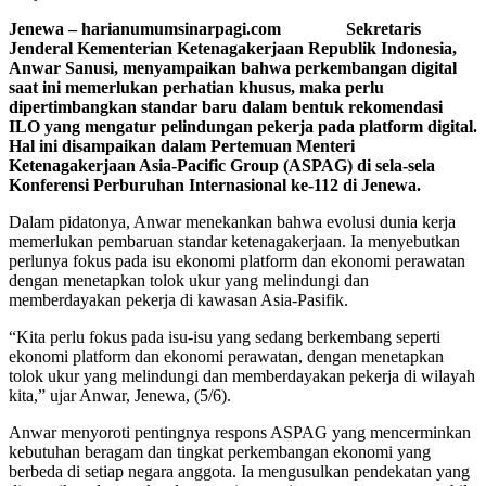
Jenewa – harianumumsinarpagi.com Sekretaris
Jenderal Kementerian Ketenagakerjaan Republik Indonesia,
Anwar Sanusi, menyampaikan bahwa perkembangan digital
saat ini memerlukan perhatian khusus, maka perlu
dipertimbangkan standar baru dalam bentuk rekomendasi
ILO yang mengatur pelindungan pekerja pada platform digital.
Hal ini disampaikan dalam Pertemuan Menteri
Ketenagakerjaan Asia-Pacific Group (ASPAG) di sela-sela
Konferensi Perburuhan Internasional ke-112 di Jenewa.
Dalam pidatonya, Anwar menekankan bahwa evolusi dunia kerja
memerlukan pembaruan standar ketenagakerjaan. Ia menyebutkan
perlunya fokus pada isu ekonomi platform dan ekonomi perawatan
dengan menetapkan tolok ukur yang melindungi dan
memberdayakan pekerja di kawasan Asia-Pasifik.
“Kita perlu fokus pada isu-isu yang sedang berkembang seperti
ekonomi platform dan ekonomi perawatan, dengan menetapkan
tolok ukur yang melindungi dan memberdayakan pekerja di wilayah
kita,” ujar Anwar, Jenewa, (5/6).
Anwar menyoroti pentingnya respons ASPAG yang mencerminkan
kebutuhan beragam dan tingkat perkembangan ekonomi yang
berbeda di setiap negara anggota. Ia mengusulkan pendekatan yang