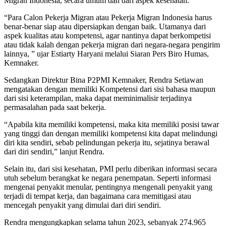
Migran Indonesia, secara umum dan dari aspek kesehatan.
“Para Calon Pekerja Migran atau Pekerja Migran Indonesia harus
benar-benar siap atau dipersiapkan dengan baik. Utamanya dari
aspek kualitas atau kompetensi, agar nantinya dapat berkompetisi
atau tidak kalah dengan pekerja migran dari negara-negara pengirim
lainnya, ” ujar Estiarty Haryani melalui Siaran Pers Biro Humas,
Kemnaker.
Sedangkan Direktur Bina P2PMI Kemnaker, Rendra Setiawan
mengatakan dengan memiliki Kompetensi dari sisi bahasa maupun
dari sisi keterampilan, maka dapat meminimalisir terjadinya
permasalahan pada saat bekerja.
“Apabila kita memiliki kompetensi, maka kita memiliki posisi tawar
yang tinggi dan dengan memiliki kompetensi kita dapat melindungi
diri kita sendiri, sebab pelindungan pekerja itu, sejatinya berawal
dari diri sendiri,” lanjut Rendra.
Selain itu, dari sisi kesehatan, PMI perlu diberikan informasi secara
utuh sebelum berangkat ke negara penempatan. Seperti informasi
mengenai penyakit menular, pentingnya mengenali penyakit yang
terjadi di tempat kerja, dan bagaimana cara memitigasi atau
mencegah penyakit yang dimulai dari diri sendiri.
Rendra mengungkapkan selama tahun 2023, sebanyak 274.965